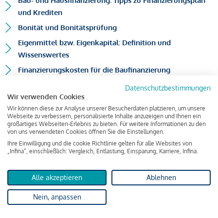
Bau- und Hausfinanzierung: Tipps zu Finanzierungsplan
und Krediten
Bonität und Bonitätsprüfung
Eigenmittel bzw. Eigenkapital: Definition und
Wissenswertes
Finanzierungskosten für die Baufinanzierung
Datenschutzbestimmungen
Wir verwenden Cookies
Wir können diese zur Analyse unserer Besucherdaten platzieren, um unsere
Webseite zu verbessern, personalisierte Inhalte anzuzeigen und Ihnen ein
großartiges Webseiten-Erlebnis zu bieten. Für weitere Informationen zu den
von uns verwendeten Cookies öffnen Sie die Einstellungen.
Ihre Einwilligung und die cookie Richtlinie gelten für alle Websites von
„Infina“, einschließlich: Vergleich, Entlastung, Einsparung, Karriere, Infina.
Über den Autor:
Mag. Harald Draxl
Alle akzeptieren
Ablehnen
Position: Geschäftsführer
Nein, anpassen
Meine Kreditkompetenz habe ich 1995 durch die