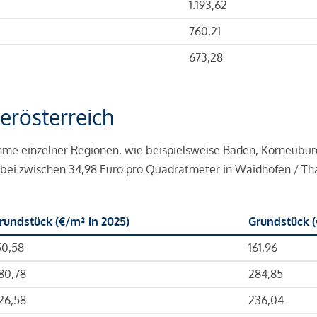
1.193,62
760,21
673,28
erösterreich
hme einzelner Regionen, wie beispielsweise Baden, Korneuburg,
abei zwischen 34,98 Euro pro Quadratmeter in Waidhofen / Th
rundstück (€/m² in 2025)
Grundstück (
50,58
161,96
80,78
284,85
26,58
236,04