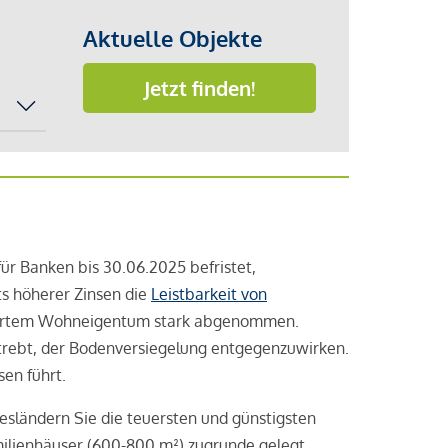
Aktuelle Objekte
Jetzt finden!
für Banken bis 30.06.2025 befristet,
ts höherer Zinsen die
Leistbarkeit von
nziertem Wohneigentum stark abgenommen.
strebt, der Bodenversiegelung entgegenzuwirken.
en führt.
esländern Sie die teuersten und günstigsten
milienhäuser (600-800 m²) zugrunde gelegt