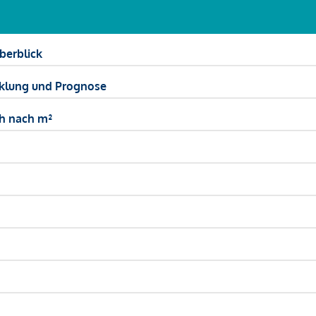
berblick
icklung und Prognose
ch nach m²