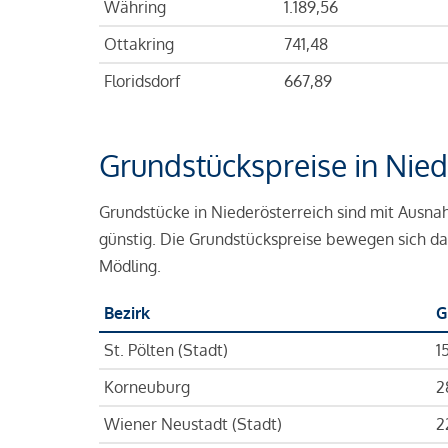
Währing
1.189,56
Ottakring
741,48
Floridsdorf
667,89
Grundstückspreise in Nied
Grundstücke in Niederösterreich sind mit Ausna
günstig. Die Grundstückspreise bewegen sich d
Mödling.
Bezirk
G
St. Pölten (Stadt)
1
Korneuburg
2
Wiener Neustadt (Stadt)
2