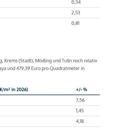
0,34
2,53
0,81
 Krems (Stadt), Mödling und Tulln noch relativ
aya und 479,39 Euro pro Quadratmeter in
€/m² in 2026)
+/- %
7,56
1,45
4,18