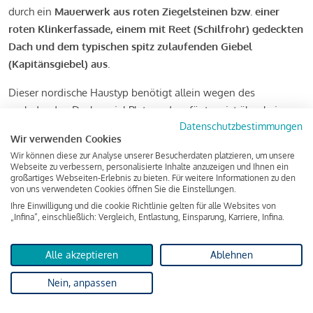
durch ein
Mauerwerk aus roten Ziegelsteinen bzw. einer
roten Klinkerfassade, einem mit Reet (Schilfrohr) gedeckten
Dach und dem typischen spitz zulaufenden Giebel
(Kapitänsgiebel) aus
.
Dieser nordische Haustyp benötigt allein wegen des
ausladenden Daches viel Platz und verfügt meist über keinen
Datenschutzbestimmungen
Keller. Große, hohe Türen und eher kleine Rundbogen- und
Wir verwenden Cookies
Sprossenfenster ergänzen den friesischen Baustil, den man z.
Wir können diese zur Analyse unserer Besucherdaten platzieren, um unsere
B. bei einem Urlaub in Norddeutschland kennenlernen kann.
Webseite zu verbessern, personalisierte Inhalte anzuzeigen und Ihnen ein
großartiges Webseiten-Erlebnis zu bieten. Für weitere Informationen zu den
von uns verwendeten Cookies öffnen Sie die Einstellungen.
Ihre Einwilligung und die cookie Richtlinie gelten für alle Websites von
„Infina“, einschließlich: Vergleich, Entlastung, Einsparung, Karriere, Infina.
Alle akzeptieren
Ablehnen
Nein, anpassen