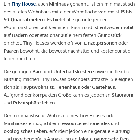
Ein
Tiny House
, auch
Minihaus
genannt, ist ein minimalistisch
gestaltetes Wohnhaus mit einer Wohnfläche von meist
15 bis
50 Quadratmetern
. Es bietet alle grundlegenden
Wohnfunktionen auf kleinstem Raum und ist entweder
mobil
auf Rädern
oder
stationär
auf einem festen Grundstück
errichtet. Tiny Houses werden oft von
Einzelpersonen
oder
Paaren
bewohnt, die bewusst nachhaltig und kostengünstig
leben möchten.
Die geringen
Bau- und Unterhaltskosten
sowie die flexible
Nutzung machen Tiny Houses besonders attraktiv. Sie eignen
sich als
Hauptwohnsitz
,
Ferienhaus
oder
Gästehaus
.
Aufgrund der kompakten Größe kann es jedoch an
Stauraum
und
Privatsphäre
fehlen.
Der minimalistische Wohnstil eines Tiny Houses oder
Minihauses ermöglicht ein
ressourcenschonendes
und
ökologisches Leben
, erfordert jedoch eine
genaue Planung
und gegebenenfalls Anpassung an
lokale Bauvorschriften
.