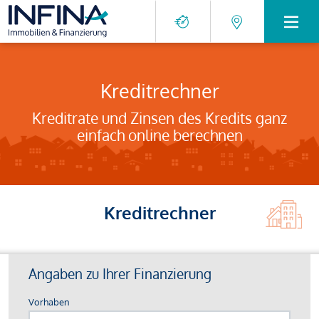
Kreditrechner
Kreditrate und Zinsen des Kredits ganz
einfach online berechnen
Kreditrechner