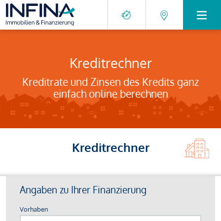
Kreditrechner
Kreditrate und Zinsen des Kredits ganz
einfach online berechnen
Kreditrechner