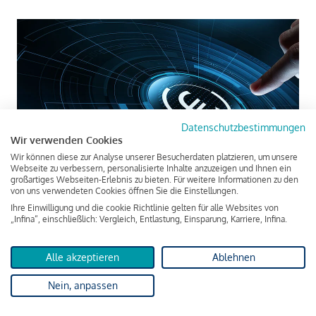
Datenschutzbestimmungen
Wir verwenden Cookies
Wir können diese zur Analyse unserer Besucherdaten platzieren, um unsere
Webseite zu verbessern, personalisierte Inhalte anzuzeigen und Ihnen ein
Digitaler Euro: Alles, was Sie wissen
großartiges Webseiten-Erlebnis zu bieten. Für weitere Informationen zu den
von uns verwendeten Cookies öffnen Sie die Einstellungen.
müssen
Ihre Einwilligung und die cookie Richtlinie gelten für alle Websites von
„Infina“, einschließlich: Vergleich, Entlastung, Einsparung, Karriere, Infina.
Alles zum digitalen Euro: ✓ Wie funktioniert er? ✓ Wann
wird er kommen? ✓ Vor- und Nachteile ✓ Was passiert mit
Alle akzeptieren
Ablehnen
Bargeld? ► Jetzt informieren!
Nein, anpassen
zum Artikel