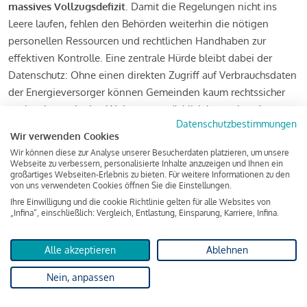
massives Vollzugsdefizit
. Damit die Regelungen nicht ins
Leere laufen, fehlen den Behörden weiterhin die nötigen
personellen Ressourcen und rechtlichen Handhaben zur
effektiven Kontrolle. Eine zentrale Hürde bleibt dabei der
Datenschutz: Ohne einen direkten Zugriff auf Verbrauchsdaten
der Energieversorger können Gemeinden kaum rechtssicher
nachweisen, ob eine Wohnung tatsächlich leersteht oder
Datenschutzbestimmungen
genutzt wird.
Wir verwenden Cookies
Wir können diese zur Analyse unserer Besucherdaten platzieren, um unsere
Webseite zu verbessern, personalisierte Inhalte anzuzeigen und Ihnen ein
FAQs zur Leerstandsabgabe
großartiges Webseiten-Erlebnis zu bieten. Für weitere Informationen zu den
von uns verwendeten Cookies öffnen Sie die Einstellungen.
Ihre Einwilligung und die cookie Richtlinie gelten für alle Websites von
„Infina“, einschließlich: Vergleich, Entlastung, Einsparung, Karriere, Infina.
Was ist eine Leerstandsabgabe und warum wird
sie eingeführt?
Alle akzeptieren
Ablehnen
Nein, anpassen
Wie wird der Leerstand einer Immobilie in