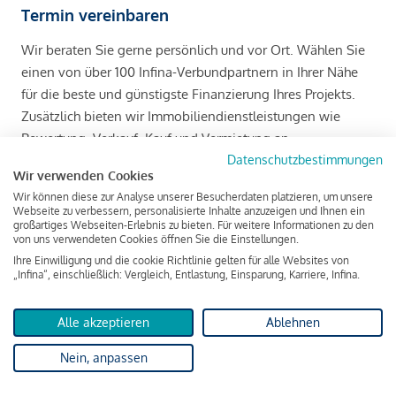
Termin vereinbaren
Wir beraten Sie gerne persönlich und vor Ort. Wählen Sie
einen von über 100 Infina-Verbundpartnern in Ihrer Nähe
für die beste und günstigste Finanzierung Ihres Projekts.
Zusätzlich bieten wir Immobiliendienstleistungen wie
Bewertung, Verkauf, Kauf und Vermietung an.
Datenschutzbestimmungen
Wir verwenden Cookies
Infina Verbundpartner vor Ort
Wir können diese zur Analyse unserer Besucherdaten platzieren, um unsere
Webseite zu verbessern, personalisierte Inhalte anzuzeigen und Ihnen ein
großartiges Webseiten-Erlebnis zu bieten. Für weitere Informationen zu den
von uns verwendeten Cookies öffnen Sie die Einstellungen.
Rückrufservice
Ihre Einwilligung und die cookie Richtlinie gelten für alle Websites von
„Infina“, einschließlich: Vergleich, Entlastung, Einsparung, Karriere, Infina.
Sie möchten zurückgerufen werden? Gerne melden wir uns
bei Ihnen zum gewünschten Zeitpunkt, natürlich kostenlos
Alle akzeptieren
Ablehnen
und unverbindlich.
Nein, anpassen
Geben Sie hier Ihre Rufnummer ein