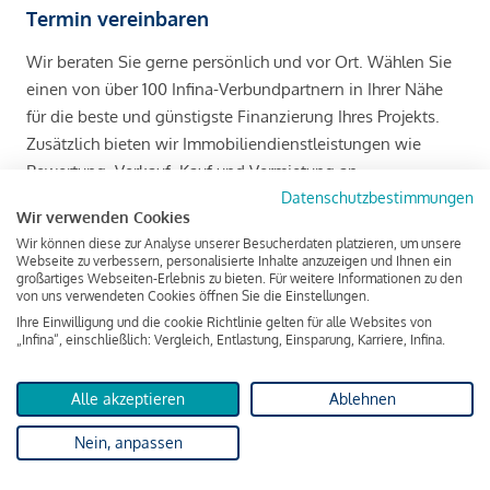
Termin vereinbaren
Wir beraten Sie gerne persönlich und vor Ort. Wählen Sie
einen von über 100 Infina-Verbundpartnern in Ihrer Nähe
für die beste und günstigste Finanzierung Ihres Projekts.
Zusätzlich bieten wir Immobiliendienstleistungen wie
Bewertung, Verkauf, Kauf und Vermietung an.
Datenschutzbestimmungen
Wir verwenden Cookies
Infina Verbundpartner vor Ort
Wir können diese zur Analyse unserer Besucherdaten platzieren, um unsere
Webseite zu verbessern, personalisierte Inhalte anzuzeigen und Ihnen ein
großartiges Webseiten-Erlebnis zu bieten. Für weitere Informationen zu den
von uns verwendeten Cookies öffnen Sie die Einstellungen.
Rückrufservice
Ihre Einwilligung und die cookie Richtlinie gelten für alle Websites von
„Infina“, einschließlich: Vergleich, Entlastung, Einsparung, Karriere, Infina.
Sie möchten zurückgerufen werden? Gerne melden wir uns
bei Ihnen zum gewünschten Zeitpunkt, natürlich kostenlos
Alle akzeptieren
Ablehnen
und unverbindlich.
Nein, anpassen
Geben Sie hier Ihre Rufnummer ein