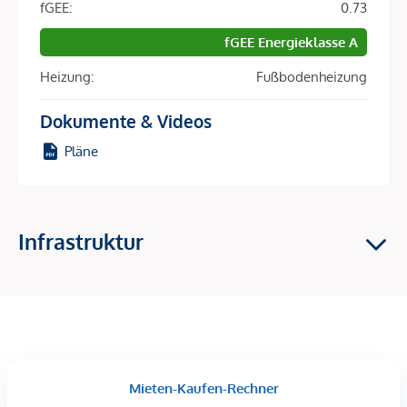
fGEE:
0.73
U-Bahn <625m
fGEE Energieklasse A
Bahnhof <750m
Autobahnanschluss <3550m
Heizung:
Fußbodenheizung
Sonstige
Dokumente & Videos
Pläne
Bank <75m
Post <350m
Polizei <550m
Infrastruktur
Beschreibung *
Zur unbefristeten Vermietung steht ein ebenerdiges
Geschäftslokal in attraktiver Lage auf der Hernalser
Hauptstraße.
Mieten-Kaufen-Rechner
Die Liegenschaft verfügt über eine Geschäftsfläche von