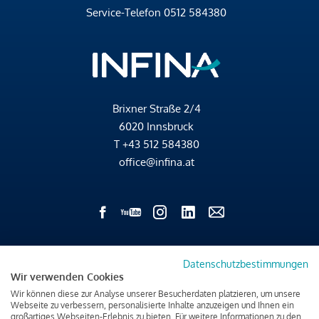
Service-Telefon
0512 584380
Brixner Straße 2/4
6020 Innsbruck
T
+43 512 584380
office@infina.at
Impressum
Datenschutzbestimmungen
Datenschutz & Cookies
Wir verwenden Cookies
Verbraucherschutzinformation & rechtliche Hinweise
Wir können diese zur Analyse unserer Besucherdaten platzieren, um unsere
Webseite zu verbessern, personalisierte Inhalte anzuzeigen und Ihnen ein
großartiges Webseiten-Erlebnis zu bieten. Für weitere Informationen zu den