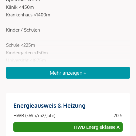
Klinik <450m
Krankenhaus <1400m
Kinder / Schulen
Schule <225m
Kindergarten <150m
Universität <1875m
Höhere Schule <1100m
Mehr anzeigen +
Nahversorgung
Supermarkt <200m
Energieausweis & Heizung
Bäckerei <200m
Einkaufszentrum <600m
HWB (kWh/m2/Jahr):
20.5
HWB Energieklasse A
Verkehr