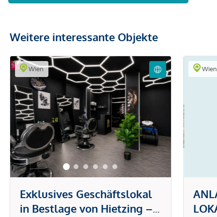
Weitere interessante Objekte
Wien
Wie
Exklusives Geschäftslokal
ANLA
in Bestlage von Hietzing –
LOKA