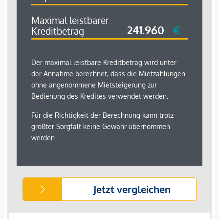
Weitere Detailunterlagen stellen wir auf Anfrage gerne zur
Verfügung.
*Der Vertrag kommt nicht mit der INFINA Credit Broker
GmbH zustande. Das Objekt wird von einem externen
Immobilienunternehmen angeboten. Allfällige aus dem
Vertragsabschluss resultierende Rechte sind ausschließlich
gegenüber dem anbietenden Immobilienunternehmen
geltend zu machen. Wir weisen Sie darauf hin, dass die
gemachten Angaben und Informationen lediglich
unverbindliche Vorabinformationen sind und daher ohne
Gewähr erfolgen. Der Immobilienmakler erklärt, dass er –
entgegen dem in der Immobilienwirtschaft üblichen
Geschäftsgebrauch des Doppelmaklers – einseitig nur für
den Vermieter tätig ist.