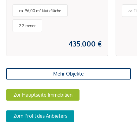
Moderner Friseursalon mit
1.30
ca. 96,00 m² Nutzfläche
ca. 
vielseitigem Potenzial
NUT
2 Zimmer
435.000 €
Mehr Objekte
Zur Hauptseite Immobilien
Zum Profil des Anbieters