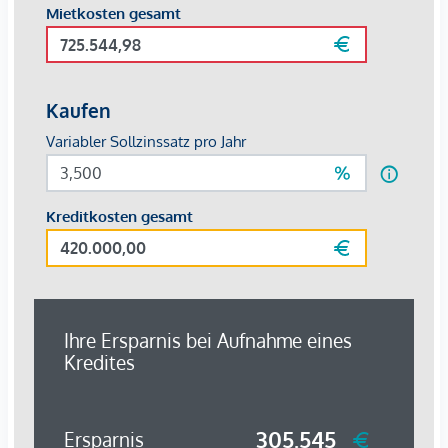
Betriebskosten Warmwasser: EUR 0,25/m²
Betriebskosten Kaltwasser: EUR 0,30/m²
Diverse Nutzungsmöglichkeiten!
Büro
Fitness / Gym
Tanzstudio / Yogaraum
Kindertagesstätte
Shop
Friseur
Massage / Physio etc.
Es besteht die Möglichkeit eine zusätzliche ca. 85 m²
Lagerfläche (€ 1.180,18 Brutto/Monat) anzumieten. Ebenso
stehen bis zu 3 Stellplätze im Innenhof zu je € 144,-
Brutto/Monat) zur Verfügung.