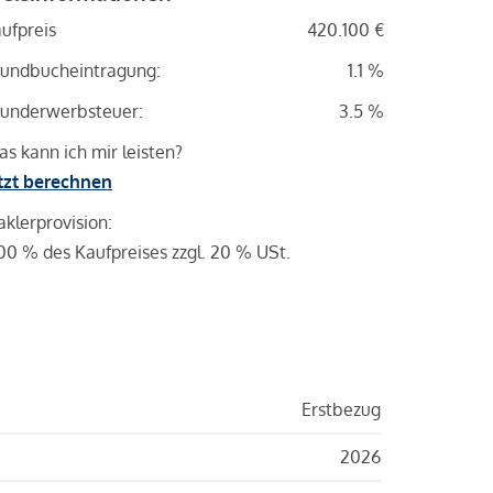
ufpreis
420.100 €
undbucheintragung:
1.1 %
underwerbsteuer:
3.5 %
s kann ich mir leisten?
tzt berechnen
klerprovision:
00 % des Kaufpreises zzgl. 20 % USt.
Erstbezug
2026