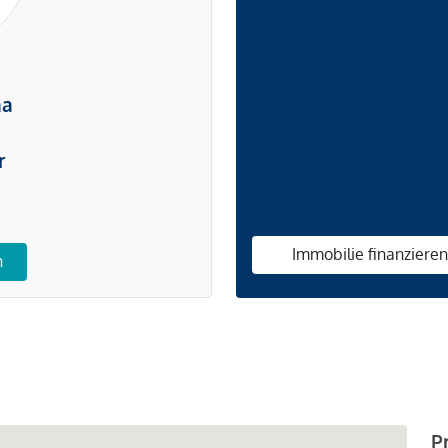
na
r
Immobilie finanziere
n
P