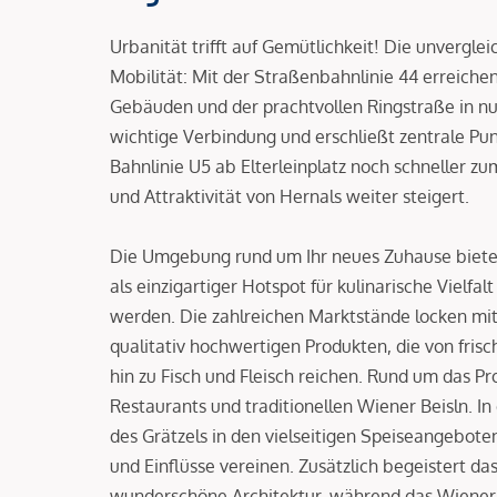
Urbanität trifft auf Gemütlichkeit! Die unvergle
Mobilität: Mit der Straßenbahnlinie 44 erreiche
Gebäuden und der prachtvollen Ringstraße in nur
wichtige Verbindung und erschließt zentrale Pun
Bahnlinie U5 ab Elterleinplatz noch schneller z
und Attraktivität von Hernals weiter steigert.
Die Umgebung rund um Ihr neues Zuhause bietet 
als einzigartiger Hotspot für kulinarische Vielfa
werden. Die zahlreichen Marktstände locken mit
qualitativ hochwertigen Produkten, die von fri
hin zu Fisch und Fleisch reichen. Rund um das Pr
Restaurants und traditionellen Wiener Beisln. In
des Grätzels in den vielseitigen Speiseangebot
und Einflüsse vereinen. Zusätzlich begeistert d
wunderschöne Architektur, während das Wiener M