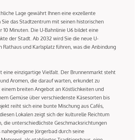
ichliche Lage gewährt Ihnen eine exzellente
n Sie das Stadtzentrum mit seinen historischen
 10 Minuten. Die U-Bahnlinie U6 bildet eine
kte der Stadt. Ab 2032 wird Sie die neue U-
um Rathaus und Karlsplatz führen, was die Anbindung
eine einzigartige Vielfalt. Der Brunnenmarkt steht
lt und Aromen, die darauf warten, erkundet zu
 einem breiten Angebot an Köstlichkeiten und
schem Gemüse über verschiedenste Käsesorten bis
ojekt reiht sich eine bunte Mischung aus Cafés,
 diesen Lokalen zeigt sich der kulturelle Reichtum
en, die unterschiedlichste Geschmacksrichtungen
as nahegelegene Jörgerbad durch seine
etropol, als etabliertes Traditionshaus, eine