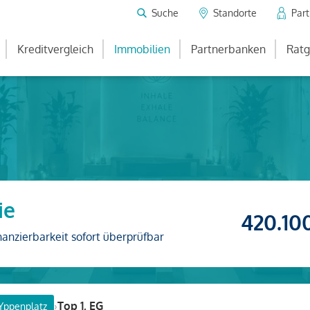
Suche
Standorte
Par
Kreditvergleich
Immobilien
Partnerbanken
Ratg
ie
420.10
nanzierbarkeit sofort überprüfbar
›
Top 1, EG
Yppenplatz