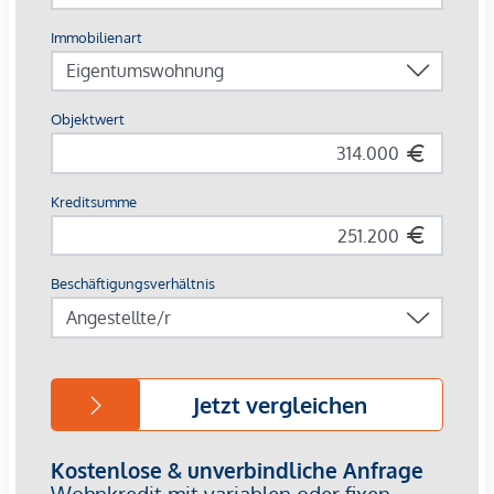
In dieser Liegenschaft gelangen zwei weitere, befristet
vermietete Gewerbeobjekte im Erdgeschoß zum Verkauf.
Details auf Anfrage!
Nebenkosten
Dieses Objekt wird Ihnen unverbindlich und freibleibend
zum Kauf angeboten.
Oben angeführte Angaben basieren auf Informationen und
Unterlagen des Eigentümers und sind unsererseits ohne
Gewähr.
Die Vertragserrichtung und Treuhandabwicklung sind
gebunden an die Kanzlei Tiefenthaler Gnesda
Rechtsanwälte in 1010 Wien, Rockhgasse 6/6. Die Kosten
betragen 1,5 % des Kaufpreises zzgl. 20 % USt., sowie
Barauslagen und Beglaubigung.
Als Vermittlungshonorar gelten die allgemeinen