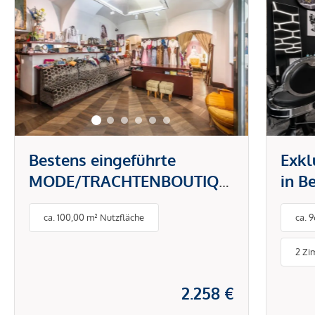
Bestens eingeführte
Exkl
MODE/TRACHTENBOUTIQUE
in B
im ZENTRUM WIENS
Mode
ca. 100,00 m² Nutzfläche
ca. 
viel
2 Zi
2.258 €