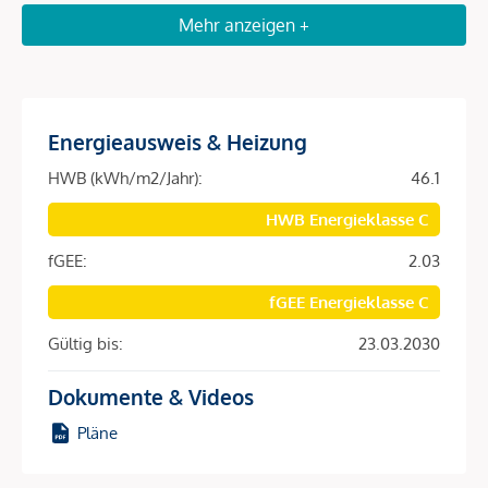
individuellen Geschäften, kleinen Boutiquen und eine breite
Mehr anzeigen +
Versorgung mit Supermärkten jeglicher Art. Der beliebte
Naschmarkt befindet sich ebenso in fußläufiger Umgebung.
Darüber hinaus gibt es eine Vielzahl von Cafés, Restaurants
und Bars in der Umgebung, die für jeden Geschmack und
Energieausweis & Heizung
jedes Budget etwas bieten.
HWB (kWh/m2/Jahr):
46.1
Beschreibung *
HWB Energieklasse C
fGEE:
2.03
Die Liegenschaft aus dem Jahre 1991 befindet sich in der
fGEE Energieklasse C
Schäffergasse/Ecke Freundgasse, zwischen
Margaretenstraße und Wiedner Hauptstraße.
Gültig bis:
23.03.2030
Dieses beliebte und begehrte Viertel ist für seine
Dokumente & Videos
einzigartige Mischung aus historischem
Charme sowie urbaner Lebensqualität bekannt. Die Lage
Pläne
zeichnet sich durch eine ausgezeichnete Anbindung an das
öffentliche Verkehrsnetz, eine breite Palette von