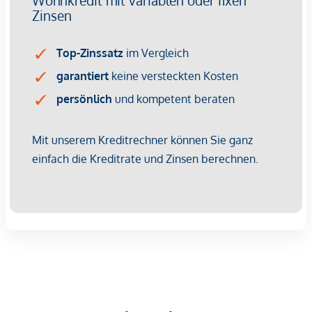
Geschäftsbedingungen und die Verordnung für
Immobilienmakler des BM für Handel, Gewerbe und
Industrie, BGBL. 297/1996. Für den Fall, dass es
diesbezüglich zu einem entsprechenden Rechtsgeschäft
kommt, verrechnen wir Ihnen eine Vermittlungsprovision
von 3 Prozent der Kaufsumme zuzüglich der gesetzlichen
Mehrwertsteuer.
*Der Vertrag kommt nicht mit der INFINA Credit Broker
GmbH zustande. Das Objekt wird von einem externen
Immobilienunternehmen angeboten. Allfällige aus dem
Vertragsabschluss resultierende Rechte sind ausschließlich
gegenüber dem anbietenden Immobilienunternehmen
geltend zu machen. Wir weisen Sie darauf hin, dass die
gemachten Angaben und Informationen lediglich
unverbindliche Vorabinformationen sind und daher ohne
Gewähr erfolgen. Der Vermittler ist als Doppelmakler tätig.