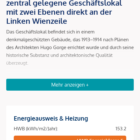
zentral gelegene Geschäftslokal
mit zwei Ebenen direkt an der
Linken Wienzeile
Das Geschäftslokal befindet sich in einem
denkmalgeschützten Gebäude, das 1913–1914 nach Plänen
des Architekten Hugo Gorge errichtet wurde und durch seine
historische Substanz und architektonische Qualität
überzeugt.
Die Fläche erstreckt sich über zwei Ebenen – Erdgeschoss
und Kellergeschoss – und bietet eine durchdachte
Mehr anzeigen +
Raumaufteilung mit insgesamt drei Räumen. Die
Ausstattung verbindet Funktionalität und Komfort und
umfasst Fliesen-, Parkett- und Laminatböden, eine
Zentralheizung sowie zwei praktische Abstellräume und
Energieausweis & Heizung
eine Toilette.
HWB (kWh/m2/Jahr):
153.2