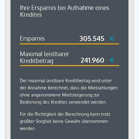
Kindergarten <500m
Universität <500m
Höhere Schule <1.000m
Nahversorgung
Supermarkt <500m
Bäckerei <500m
Einkaufszentrum <1.000m
Sonstige
Geldautomat <500m
Bank <500m
Post <500m
Polizei <1.000m
Verkehr
Bus <500m
U-Bahn <500m