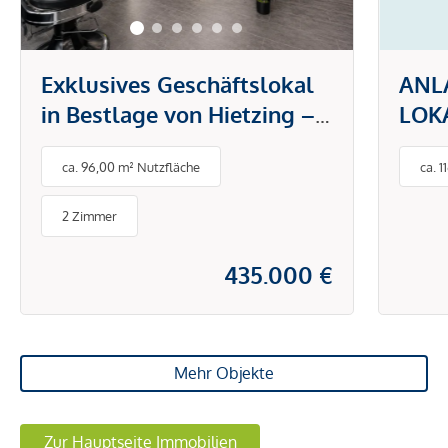
Exklusives Geschäftslokal
ANLA
in Bestlage von Hietzing –
LOKA
Moderner Friseursalon mit
1.30
ca. 96,00 m² Nutzfläche
ca. 
vielseitigem Potenzial
NUT
2 Zimmer
435.000 €
Mehr Objekte
Zur Hauptseite Immobilien