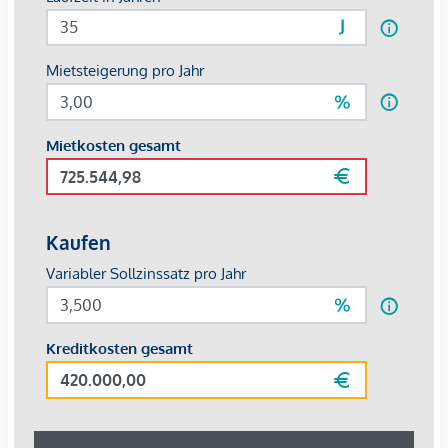
unsererseits keinerlei Haftung für deren uneingeschränkte
Richtigkeit übernehmen.
Wir weisen darauf hin, dass zwischen dem Vermittler und
dem zu vermittelnden Dritten ein familiäres oder
wirtschaftliches Naheverhältnis besteht.
Der Vermittler ist als Doppelmakler tätig.
Infrastruktur / Entfernungen
Gesundheit
Arzt <500m
Apotheke <500m
Klinik <500m
Krankenhaus <1.500m
Kinder & Schulen
Schule <500m