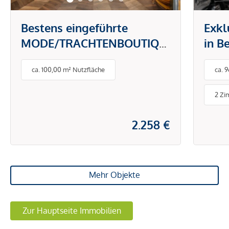
Bestens eingeführte
Exkl
MODE/TRACHTENBOUTIQUE
in B
im ZENTRUM WIENS
Mode
ca. 100,00 m² Nutzfläche
ca. 
viel
2 Zi
2.258 €
Mehr Objekte
Zur Hauptseite Immobilien