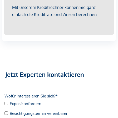
damit solide Rahmenbedingungen für eine nachhaltige
Vermietung.
Sehr gute öffentliche Anbindung:
Straßenbahnlinien 2, 9
und 44 befinden sich in unmittelbarer Nähe, die U-Bahn-
Station U6 Alser Straße ist rasch erreichbar und
gewährleistet eine schnelle Verbindung in die Innenstadt
sowie zu wichtigen Verkehrsknotenpunkten
Wir weisen darauf hin, dass zwischen dem Vermittler und
dem zu vermittelnden Dritten ein familiäres oder
wirtschaftliches Naheverhältnis besteht.
Jetzt Experten kontaktieren
*Der Vertrag kommt nicht mit der INFINA Credit Broker
GmbH zustande. Das Objekt wird von einem externen
Immobilienunternehmen angeboten. Allfällige aus dem
Vertragsabschluss resultierende Rechte sind ausschließlich
gegenüber dem anbietenden Immobilienunternehmen