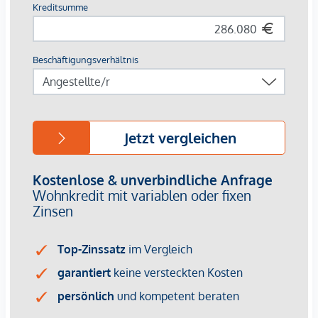
Infrastruktur, einschließlich der Vorbereitung für einen
Küchenanschluss sowie getrennt ausgewiesener
Sanitärbereiche, erhöht die Nutzungsqualität für künftige
Mieter.
Eine Nutzung im Bereich Gastronomie oder als
Supermarkt ist nicht vorgesehen
.
Highlights auf einen Blick:
Ca. 89 m² Nutzfläche zzgl. Einlagerungsraum
Breite, nachhaltig ansprechbare Mieterzielgruppe
Raumhöhe von bis zu 3,14 m – attraktives Raumgefühl
Flexible Nutzbarkeit mit guter Drittverwertbarkeit
Attraktive Glasfront mit hoher Sichtbarkeit
ÖGNI-Gold-Zertifizierung
Die Lage an der Ottakringer Straße zeichnet sich durch eine
erfahrungsgemäß gute Passantenfrequenz aus und bietet