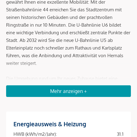
gewährt Ihnen eine exzellente Mobilität: Mit der
Straßenbahnlinie 44 erreichen Sie das Stadtzentrum mit
seinen historischen Gebäuden und der prachtvollen
Ringstraße in nur 10 Minuten. Die U-Bahnlinie U6 bildet
eine wichtige Verbindung und erschließt zentrale Punkte der
Stadt. Ab 2032 wird Sie die neue U-Bahnlinie U5 ab
Elterleinplatz noch schneller zum Rathaus und Karlsplatz
führen, was die Anbindung und Attraktivität von Hernals
weiter steigert.
Die Umgebung rund um Ihr neues Zuhause bietet eine
einzigartige Vielfalt. Der Brunnenmarkt steht als
Mehr anzeigen +
einzigartiger Hotspot für kulinarische Vielfalt und Aromen,
die darauf warten, erkundet zu werden. Die zahlreichen
Marktstände locken mit einem breiten Angebot an
Köstlichkeiten und qualitativ hochwertigen Produkten, die
Energieausweis & Heizung
von frischem Gemüse über verschiedenste Käsesorten bis
hin zu Fisch und Fleisch reichen. Rund um das Projekt reiht
HWB (kWh/m2/Jahr):
31.1