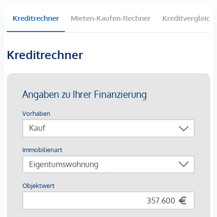
aufstrebenden 17. Wiener Gemeindebezirk gelangt dieses
vielseitig nutzbare Geschäftslokal zum Verkauf. Die
Kreditrechner
Mieten-Kaufen-Rechner
Kreditvergleich
Immobilie verfügt über eine Nutzfläche von rund 89 m²
sowie einen zusätzlichen Einlagerungsraum und überzeugt
insbesondere durch ihre nachhaltige Vermietbarkeit und
Kreditrechner
breite Zielgruppenansprache.
Die offen gestaltete und effizient geschnittene Fläche in
Kombination mit einer Raumhöhe von bis zu 3,14 m schafft
optimale Voraussetzungen für eine langfristige Nutzung
durch unterschiedlichste Branchen. Ob Einzelhandel, Büro,
Praxis, Studio, Showroom oder Dienstleistungsbetrieb – die
flexible Struktur ermöglicht eine vielseitige Positionierung
am Markt und reduziert potenzielle Leerstandszeiten.
Ein wesentliches Asset stellt die großzügige, gut einsehbare
Verkaufsfläche dar, die eine attraktive Präsentation von
Waren und Dienstleistungen unterstützt und damit die
Vermietbarkeit zusätzlich stärkt. Die vorhandene