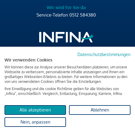
Wir sind für Sie da
Service-Telefon
0512 584380
Datenschutzbestimmungen
Brixner Straße 2/4
Wir verwenden Cookies
6020 Innsbruck
Wir können diese zur Analyse unserer Besucherdaten platzieren, um unsere
T
+43 512 584380
Webseite zu verbessern, personalisierte Inhalte anzuzeigen und Ihnen ein
großartiges Webseiten-Erlebnis zu bieten. Für weitere Informationen zu den
office@infina.at
von uns verwendeten Cookies öffnen Sie die Einstellungen.
Ihre Einwilligung und die cookie Richtlinie gelten für alle Websites von
„Infina“, einschließlich: Vergleich, Entlastung, Einsparung, Karriere, Infina.
Alle akzeptieren
Ablehnen
Impressum
Nein, anpassen
Datenschutz & Cookies
Verbraucherschutzinformation & rechtliche Hinweise