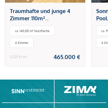
Traumhafte und junge 4
Sonn
Zimmer 110m²
Pool
Terrassenwohnung plus 2
in S
ca. 140,00 m² Nutzfläche
ca. 
Tiefgaragenplätze -
Stadtwohnung - Hans-
4 Zimmer
4 Z
Sachs-Straße
465.000 €
3.321 €/m²