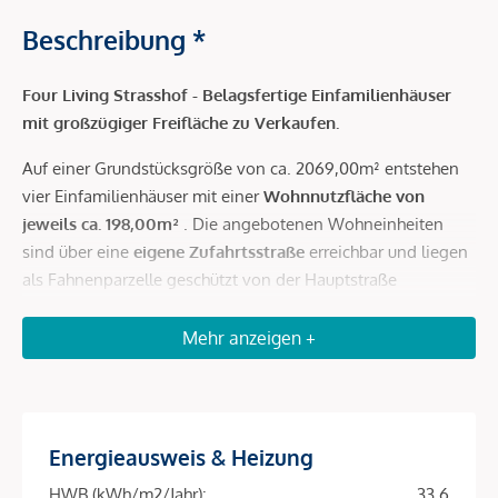
Beschreibung *
Four Living Strasshof - Belagsfertige Einfamilienhäuser
mit großzügiger Freifläche zu Verkaufen.
Auf einer Grundstücksgröße von ca. 2069,00m² entstehen
vier Einfamilienhäuser mit einer
Wohnnutzfläche von
jeweils ca. 198,00m²
. Die angebotenen Wohneinheiten
sind über eine
eigene Zufahrtsstraße
erreichbar und liegen
als Fahnenparzelle geschützt von der Hauptstraße
abgewandt.
Mehr anzeigen +
Das Projekt befindet sich gerade
in Bau und wird Ende
2026 fertiggestellt.
Die vier Einfamilienhäuser überzeugen
durch eine absolut optimale, bis ins Detail durchdachte
Raumaufteilung, die ein
harmonisches und funktionales
Energieausweis & Heizung
Raumgefühl
schaffen.
Großzügige Frei- und Grünflächen
umgeben die Häuser und schaffen ein offenes, unverstelltes
HWB (kWh/m2/Jahr):
33.6