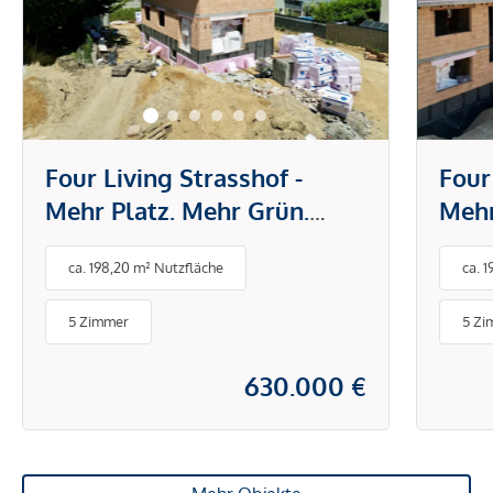
Four Living Strasshof -
Four
Mehr Platz. Mehr Grün.
Mehr
Mehr Zuhause.
Mehr
ca. 198,20 m² Nutzfläche
ca. 
5 Zimmer
5 Zi
630.000 €