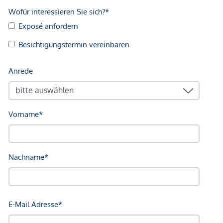
Veranschaulichung
.
Sie sind
symbolisch
zu verstehen und
entbinden nicht
von gesetzlichen Vorgaben
, Pflichten oder Haftungen.
Wir weisen darauf hin, dass zwischen dem Vermittler und
dem zu vermittelnden Dritten ein familiäres oder
wirtschaftliches Naheverhältnis besteht.
Der Vermittler ist als Doppelmakler tätig.
*Der Vertrag kommt nicht mit der INFINA Credit Broker
GmbH zustande. Das Objekt wird von einem externen
Immobilienunternehmen angeboten. Allfällige aus dem
Vertragsabschluss resultierende Rechte sind ausschließlich
gegenüber dem anbietenden Immobilienunternehmen
geltend zu machen. Wir weisen Sie darauf hin, dass die
gemachten Angaben und Informationen lediglich
unverbindliche Vorabinformationen sind und daher ohne
Gewähr erfolgen. Der Vermittler ist als Doppelmakler tätig.