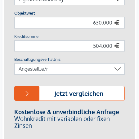
Vorraum
Garderobe
WC
1 Büro/ Zimmer
großzügiger Wohn/Essbereich mit Zugang zum
Garten
Obergeschoss:
Vorraum
separates WC
Badezimmer mit Dusche und Badewanne
zwei Kinderzimmer
Elternschlafzimmer mit Schrankraum
Kellergeschoss:
Technikraum mit Waschmaschinenanschluss
zwei große Hobbyräume