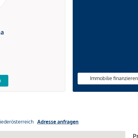
na
Immobilie finanziere
n
iederösterreich
Adresse anfragen
P