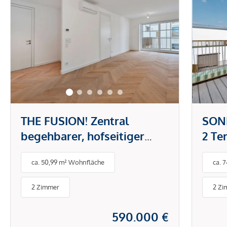
THE FUSION! Zentral
SON
begehbarer, hofseitiger
2 Te
Zwei-Zimmer-Erstbezug
Zimm
ca. 50,99 m² Wohnfläche
ca. 
Nas
2 Zimmer
2 Zi
590.000 €