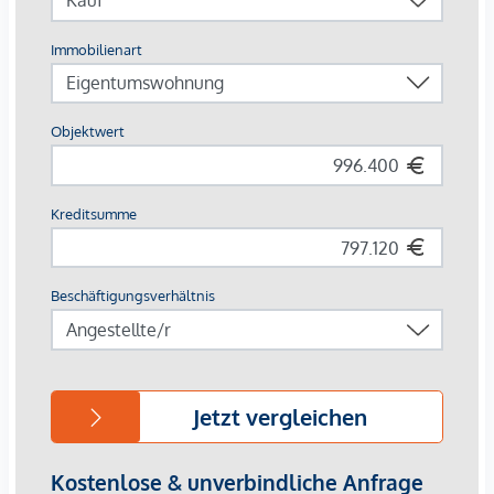
klassisch edlen Sprossen unterstreichen auf meisterhafte
Weise den vornehmen Charakter des Gebäudes – innen wie
außen. Dank klimatisierter Wohnräume in allen Geschoßen
können Sie stets in Frische und Entspannung verweilen.
Perlgoldene Stabgeländer schmücken die Freibereiche und
werden zum wertvollen Designelement. Ihre besondere
Eleganz ergibt sich durch sanfte Rundungen und größte
handwerkliche Präzision.
AUSSTATTUNG
Hochwertiges Fischgrätparkett
Alle Wohnräume klimatisiert
Exquisite Sanitärobjekte in den Bädern
Edles, italienisches Feinsteinzeug
Gegensprechanlage mit Video-Option
Komfortable Paketboxanlage
Online-Hausverwaltung mittels Puck-App