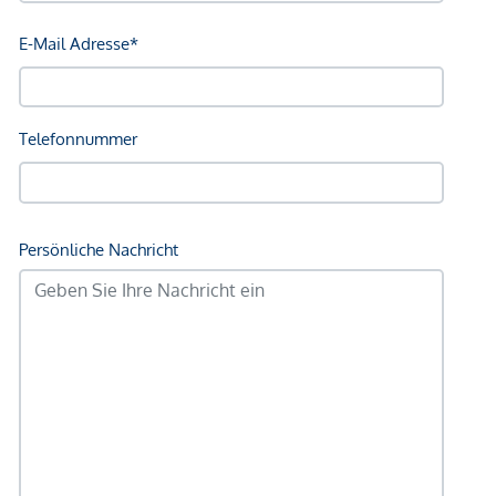
hochwertiges Sofa und eine Designer-Küche bis hin zu
stilvollen Betten und einer geschmackvollen Dekoration.
Hier erwartet Sie ein durchdachtes Wohnkonzept auf
höchstem Niveau.
Einfach einziehen und sofort
wohlfühlen – Ihr neues Zuhause ist bereits perfekt für Sie
eingerichtet!
Bei den angeführten Preisen handelt es sich um
Anlegerpreise (Netto zzgl. 20% USt.). Eigennutzerpreise auf
Anfrage
NACHHALTIGKEIT FÜR NÄCHSTE
GENERATIONEN
Genießen Sie Innovation, Nachhaltigkeit und
Handwerkskunst par excellence. So wird sowohl bei
Planung, Bau als auch Betrieb des Gebäudes auf höchste
ökologische, ökonomische sowie soziokulturelle und
funktionale Qualität gesetzt.