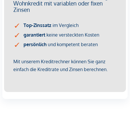
HIGHLIGHTS
46 exklusive Eigentumswohnungen
2 Geschäftsobjekte
Größen von 50 bis 170 m²
2 bis 4 Zimmer
Luxuriöse Ausstattung
Balkone, Terrassen, Dach- und Gartenterrassen
WOHNUNG STIEGE 2 | TOP 10
Diese großzügig geschnittene 3-Zimmer Wohnung verfügt
über ca. 124 qm Wohnfläche, befindet sich im 3. Liftstock auf
Stiege 2 und ist hofseitig ausgerichtet.
Über den Vorraum gelangt man in die große Wohnküche
mit ca. 62 qm und einer Küchennische, in das separate WC
mit Handwaschbecken, in den Abstellraum mit
Waschmaschinenanschluss sowie in beide Schlafzimmer.
Das Hauptschlafzimmer hat eine Größe von ca. 15 qm und