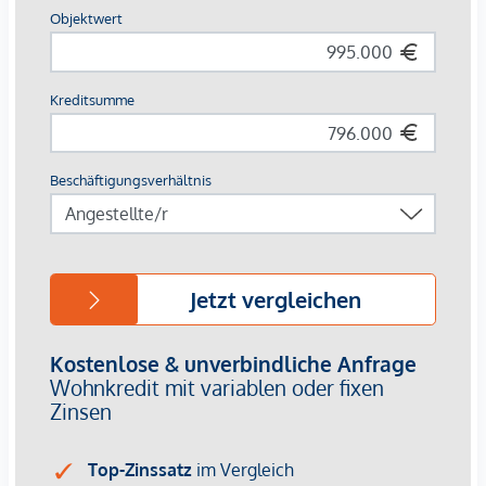
Eleganz ergibt sich durch sanfte Rundungen und größte
handwerkliche Präzision.
AUSSTATTUNG
Hochwertiges Fischgrätparkett
Alle Wohnräume klimatisiert
Exquisite Sanitärobjekte in den Bädern
Edles, italienisches Feinsteinzeug
Gegensprechanlage mit Video-Option
Komfortable Paketboxanlage
Online-Hausverwaltung mittels Puck-App
HIGHLIGHTS
46 exklusive Eigentumswohnungen
2 Geschäftsobjekte
Größen von 50 bis 170 m²
2 bis 4 Zimmer
Luxuriöse Ausstattung