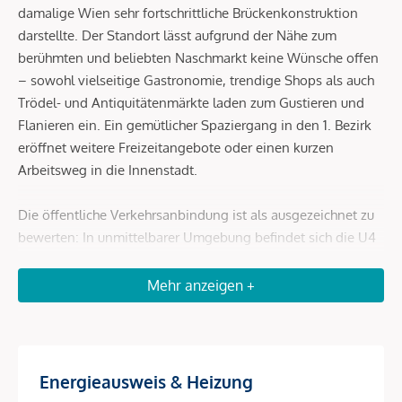
damalige Wien sehr fortschrittliche Brückenkonstruktion
darstellte. Der Standort lässt aufgrund der Nähe zum
berühmten und beliebten Naschmarkt keine Wünsche offen
– sowohl vielseitige Gastronomie, trendige Shops als auch
Trödel- und Antiquitätenmärkte laden zum Gustieren und
Flanieren ein. Ein gemütlicher Spaziergang in den 1. Bezirk
eröffnet weitere Freizeitangebote oder einen kurzen
Arbeitsweg in die Innenstadt.
Die öffentliche Verkehrsanbindung ist als ausgezeichnet zu
bewerten: In unmittelbarer Umgebung befindet sich die U4
Kettenbrückengasse sowie die Autobuslinie 59 A (Stationen
Pressgasse und Schönbrunner Straße). In ca. 12 Gehminuten
Mehr anzeigen +
ist die U3 Neubaugasse und somit auch die Mariahilfer
Straße zu erreichen. Der Karlsplatz ist fußläufig ca. 13
Minuten entfernt. Dort befinden sich die U-Bahn-Linien U1,
U2 und U4.
Energieausweis & Heizung