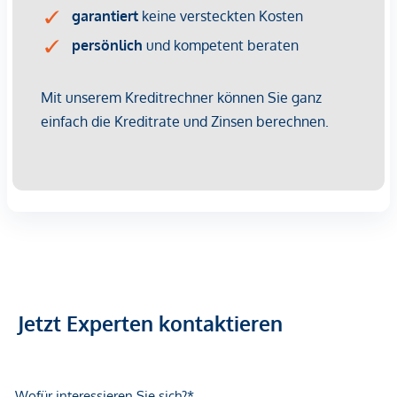
Balkone, Terrassen, Dach- und Gartenterrassen
WOHNUNG STIEGE 3 | TOP 23
Der klimatisierte 2-Zimmer-Erstbezug befindet sich im 1.
Dachgeschoß (entspricht dem 5. Obergeschoß) und verfügt
über ca. 77 qm Wohnfläche sowie zwei Terrassen im
Gesamtausmaß von ca. 40 qm.
Über den Vorraum sind die Wohnküche (ca. 34 qm) mit
Zugang zur hofseitigen Terrasse mit ca. 31 qm, das separate
WC sowie das Schlafzimmer (ca. 14 qm) mit en suite
Badezimmer zu begehen. Die zweite, kleinere Terrasse im
Ausmaß von ca. 9 qm ist ebenfalls vom Schlafzimmer aus zu
erreichen sowie über den Vorraum. Des Weiteren verfügt die
Wohneinheit über einen Abstellraum. Die Raumhöhe beträgt
Jetzt Experten kontaktieren
ca. 2,52 m.
NACHHALTIGKEIT FÜR NÄCHSTE