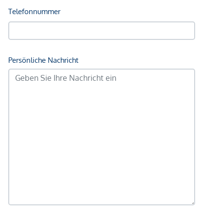
stehen.
*Der Vertrag kommt nicht mit der INFINA Credit Broker
GmbH zustande. Das Objekt wird von einem externen
Immobilienunternehmen angeboten. Allfällige aus dem
Vertragsabschluss resultierende Rechte sind ausschließlich
gegenüber dem anbietenden Immobilienunternehmen
geltend zu machen. Wir weisen Sie darauf hin, dass die
gemachten Angaben und Informationen lediglich
unverbindliche Vorabinformationen sind und daher ohne
Gewähr erfolgen. Der Vermittler ist als Doppelmakler tätig.