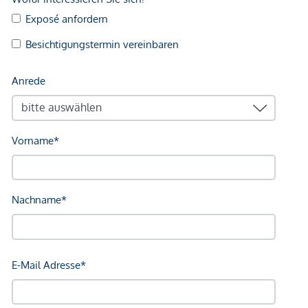
GENERATIONEN
Genießen Sie Innovation, Nachhaltigkeit und
Handwerkskunst par excellence. So wird sowohl bei
Planung, Bau als auch Betrieb des Gebäudes auf höchste
ökologische, ökonomische sowie soziokulturelle und
funktionale Qualität gesetzt.
NEBENKOSTEN
Diese Objekte werden Ihnen unverbindlich und freibleibend
zum Kauf angeboten. Als Vermittlungshonorar gelten die
allgemeinen Geschäftsbedingungen und die Verordnung für
Immobilienmakler des BM für Handel, Gewerbe und
Industrie, BGBL. 297/1996. Für den Fall, dass es
diesbezüglich zu einem entsprechenden Rechtsgeschäft
kommt, verrechnen wir Ihnen eine Vermittlungsprovision
von 3 Prozent der Kaufsumme zuzüglich der gesetzlichen
Mehrwertsteuer. Wir möchten noch darauf hinweisen, dass
wir in einem wirtschaftlichen Naheverhältnis zur Verkäuferin