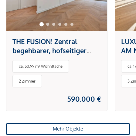
THE FUSION! Zentral
LUX
begehbarer, hofseitiger
AM 
Zwei-Zimmer-Erstbezug
Gran
ca. 50,99 m² Wohnfläche
ca. 
trau
2 Zimmer
3 Zi
590.000 €
Mehr Objekte