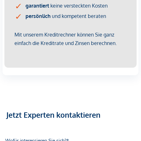
Balkone, Terrassen, Dach- und Gartenterrassen
WOHNUNG STIEGE 3 | TOP 23
Der klimatisierte 2-Zimmer-Erstbezug befindet sich im 1.
Dachgeschoß (entspricht dem 5. Obergeschoß) und verfügt
über ca. 77 qm Wohnfläche sowie zwei Terrassen im
Gesamtausmaß von ca. 40 qm.
Über den Vorraum sind die Wohnküche (ca. 34 qm) mit
Zugang zur hofseitigen Terrasse mit ca. 31 qm, das separate
WC sowie das Schlafzimmer (ca. 14 qm) mit en suite
Badezimmer zu begehen. Die zweite, kleinere Terrasse im
Ausmaß von ca. 9 qm ist ebenfalls vom Schlafzimmer aus zu
erreichen sowie über den Vorraum. Des Weiteren verfügt die
Wohneinheit über einen Abstellraum. Die Raumhöhe beträgt
Jetzt Experten kontaktieren
ca. 2,52 m.
Bei den angeführten Preisen handelt es sich um
Anlegerpreise (Netto zzgl. 20% USt.). Eigennutzerpreise auf