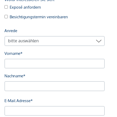
Anfrage
NACHHALTIGKEIT FÜR NÄCHSTE
GENERATIONEN
Genießen Sie Innovation, Nachhaltigkeit und
Handwerkskunst par excellence. So wird sowohl bei
Planung, Bau als auch Betrieb des Gebäudes auf höchste
ökologische, ökonomische sowie soziokulturelle und
funktionale Qualität gesetzt.
NEBENKOSTEN
Diese Objekte werden Ihnen unverbindlich und freibleibend
zum Kauf angeboten. Als Vermittlungshonorar gelten die
allgemeinen Geschäftsbedingungen und die Verordnung für
Immobilienmakler des BM für Handel, Gewerbe und
Industrie, BGBL. 297/1996. Für den Fall, dass es
diesbezüglich zu einem entsprechenden Rechtsgeschäft