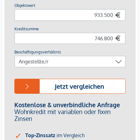
Eleganz ergibt sich durch sanfte Rundungen und größte
handwerkliche Präzision.
AUSSTATTUNG
Hochwertiges Fischgrätparkett
Alle Wohnräume klimatisiert
Exquisite Sanitärobjekte in den Bädern
Edles, italienisches Feinsteinzeug
Gegensprechanlage mit Video-Option
Komfortable Paketboxanlage
Online-Hausverwaltung mittels Puck-App
HIGHLIGHTS
46 exklusive Eigentumswohnungen
2 Geschäftsobjekte
Größen von 50 bis 170 m²
2 bis 4 Zimmer
Luxuriöse Ausstattung