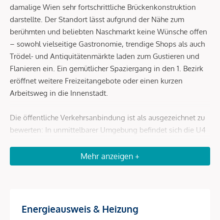
damalige Wien sehr fortschrittliche Brückenkonstruktion
darstellte. Der Standort lässt aufgrund der Nähe zum
berühmten und beliebten Naschmarkt keine Wünsche offen
– sowohl vielseitige Gastronomie, trendige Shops als auch
Trödel- und Antiquitätenmärkte laden zum Gustieren und
Flanieren ein. Ein gemütlicher Spaziergang in den 1. Bezirk
eröffnet weitere Freizeitangebote oder einen kurzen
Arbeitsweg in die Innenstadt.
Die öffentliche Verkehrsanbindung ist als ausgezeichnet zu
bewerten: In unmittelbarer Umgebung befindet sich die U4
Kettenbrückengasse sowie die Autobuslinie 59 A (Stationen
Pressgasse und Schönbrunner Straße). In ca. 12 Gehminuten
Mehr anzeigen +
ist die U3 Neubaugasse und somit auch die Mariahilfer
Straße zu erreichen. Der Karlsplatz ist fußläufig ca. 13
Minuten entfernt. Dort befinden sich die U-Bahn-Linien U1,
U2 und U4.
Energieausweis & Heizung