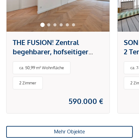
THE FUSION! Zentral
SON
begehbarer, hofseitiger
2 Te
Zwei-Zimmer-Erstbezug
Zimm
ca. 50,99 m² Wohnfläche
ca. 
Nas
2 Zimmer
2 Zi
590.000 €
Mehr Objekte