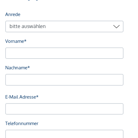
Wohnküche aus begehbar.
Bei den angeführten Preisen handelt es sich um
Anlegerpreise (Netto zzgl. 20% USt.). Eigennutzerpreise auf
Anfrage
NACHHALTIGKEIT FÜR NÄCHSTE
GENERATIONEN
Genießen Sie Innovation, Nachhaltigkeit und
Handwerkskunst par excellence. So wird sowohl bei
Planung, Bau als auch Betrieb des Gebäudes auf höchste
ökologische, ökonomische sowie soziokulturelle und
funktionale Qualität gesetzt.
NEBENKOSTEN
Diese Objekte werden Ihnen unverbindlich und freibleibend
zum Kauf angeboten. Als Vermittlungshonorar gelten die
allgemeinen Geschäftsbedingungen und die Verordnung für