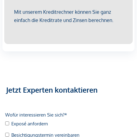
2 bis 4 Zimmer
Luxuriöse Ausstattung
Balkone, Terrassen, Dach- und Gartenterrassen
WOHNUNG STIEGE 3 | TOP 10
Diese 2-Zimmer Wohnung verfügt über ca. 51 qm, befindet
sich im 1. Liftstock auf Stiege 3 und ist hofseitig ausgerichtet.
Über den Vorraum gelangt man in die Wohnküche mit ca.
24 qm und in das separate WC mit Handwaschbecken. Der
Abstellraum mit Waschmaschinenanschluss lässt sich über
die Wohnküche betreten. Das Schlafzimmer im Ausmaß von
Jetzt Experten kontaktieren
ca. 15 qm ist ebenso vom Wohnraum aus zu begehen. Vom
Schlafzimmer aus hat man einen direkten Zugang zum
Badezimmer mit Badewanne, Dusche und
Handwaschbecken. Die Raumhöhe beträgt ca. 2,5 m.
Der ruhig gelegene Balkon mit ca. 5 qm ist von der