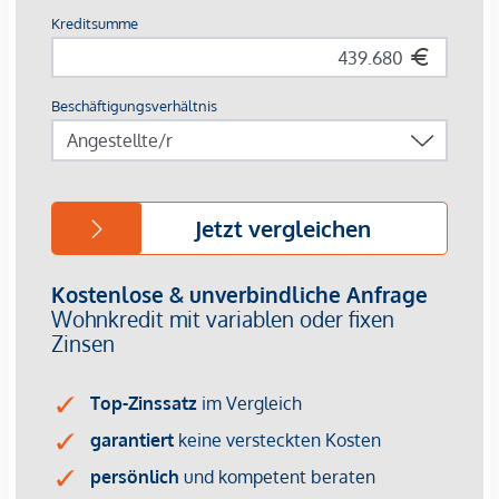
Perlgoldene Stabgeländer schmücken die Freibereiche und
werden zum wertvollen Designelement. Ihre besondere
Eleganz ergibt sich durch sanfte Rundungen und größte
handwerkliche Präzision.
AUSSTATTUNG
Hochwertiges Fischgrätparkett
Alle Wohnräume klimatisiert
Exquisite Sanitärobjekte in den Bädern
Edles, italienisches Feinsteinzeug
Gegensprechanlage mit Video-Option
Komfortable Paketboxanlage
Online-Hausverwaltung mittels Puck-App
HIGHLIGHTS
46 exklusive Eigentumswohnungen
2 Geschäftsobjekte
Größen von 50 bis 170 m²