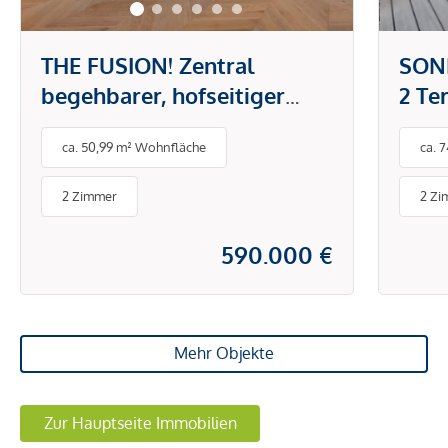
THE FUSION! Zentral
SON
begehbarer, hofseitiger
2 Te
Zwei-Zimmer-Erstbezug
Zimm
ca. 50,99 m² Wohnfläche
ca. 
Nas
2 Zimmer
2 Zi
590.000 €
Mehr Objekte
Zur Hauptseite Immobilien