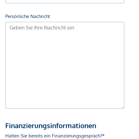
Immobilienmakler des BM für Handel, Gewerbe und
Industrie, BGBL. 297/1996. Für den Fall, dass es
diesbezüglich zu einem entsprechenden Rechtsgeschäft
kommt, verrechnen wir Ihnen eine Vermittlungsprovision
von 3 Prozent der Kaufsumme zuzüglich der gesetzlichen
Mehrwertsteuer. Wir möchten noch darauf hinweisen, dass
wir in einem wirtschaftlichen Naheverhältnis zur Verkäuferin
stehen.
*Der Vertrag kommt nicht mit der INFINA Credit Broker
GmbH zustande. Das Objekt wird von einem externen
Immobilienunternehmen angeboten. Allfällige aus dem
Vertragsabschluss resultierende Rechte sind ausschließlich
gegenüber dem anbietenden Immobilienunternehmen
geltend zu machen. Wir weisen Sie darauf hin, dass die
gemachten Angaben und Informationen lediglich
unverbindliche Vorabinformationen sind und daher ohne
Gewähr erfolgen. Der Vermittler ist als Doppelmakler tätig.