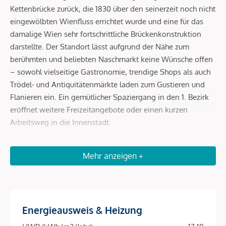
Kettenbrücke zurück, die 1830 über den seinerzeit noch nicht
eingewölbten Wienfluss errichtet wurde und eine für das
damalige Wien sehr fortschrittliche Brückenkonstruktion
darstellte. Der Standort lässt aufgrund der Nähe zum
berühmten und beliebten Naschmarkt keine Wünsche offen
– sowohl vielseitige Gastronomie, trendige Shops als auch
Trödel- und Antiquitätenmärkte laden zum Gustieren und
Flanieren ein. Ein gemütlicher Spaziergang in den 1. Bezirk
eröffnet weitere Freizeitangebote oder einen kurzen
Arbeitsweg in die Innenstadt.
Die öffentliche Verkehrsanbindung ist als ausgezeichnet zu
Mehr anzeigen +
bewerten: In unmittelbarer Umgebung befindet sich die U4
Kettenbrückengasse sowie die Autobuslinie 59 A (Stationen
Pressgasse und Schönbrunner Straße). In ca. 12 Gehminuten
ist die U3 Neubaugasse und somit auch die Mariahilfer
Energieausweis & Heizung
Straße zu erreichen. Der Karlsplatz ist fußläufig ca. 13
Minuten entfernt. Dort befinden sich die U-Bahn-Linien U1,