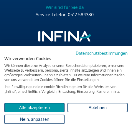
Wir sind für Sie da
Service-Telefon
0512 584380
Datenschutzbestimmungen
Brixner Straße 2/4
Wir verwenden Cookies
6020 Innsbruck
Wir können diese zur Analyse unserer Besucherdaten platzieren, um unsere
T
+43 512 584380
Webseite zu verbessern, personalisierte Inhalte anzuzeigen und Ihnen ein
großartiges Webseiten-Erlebnis zu bieten. Für weitere Informationen zu den
office@infina.at
von uns verwendeten Cookies öffnen Sie die Einstellungen.
Ihre Einwilligung und die cookie Richtlinie gelten für alle Websites von
„Infina“, einschließlich: Vergleich, Entlastung, Einsparung, Karriere, Infina.
Alle akzeptieren
Ablehnen
Impressum
Nein, anpassen
Datenschutz & Cookies
Verbraucherschutzinformation & rechtliche Hinweise