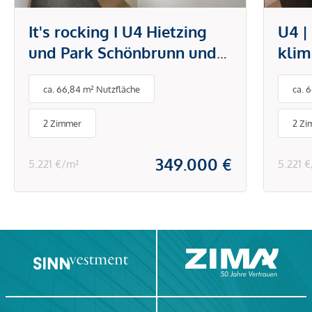
It's rocking I U4 Hietzing
U4 |
und Park Schönbrunn und
klim
Technisches Museum I
offe
ca. 66,84 m² Nutzfläche
ca. 
Klimaanlage I Einbauküche
mode
& Schränke
Hiet
2 Zimmer
2 Zi
Sch
349.000 €
5.221 €/m²
5.221 