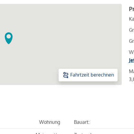
P
Ka
Gr
Gr
Wa
Je
Ma
Fahrtzeit berechnen
3,
Wohnung
Bauart: