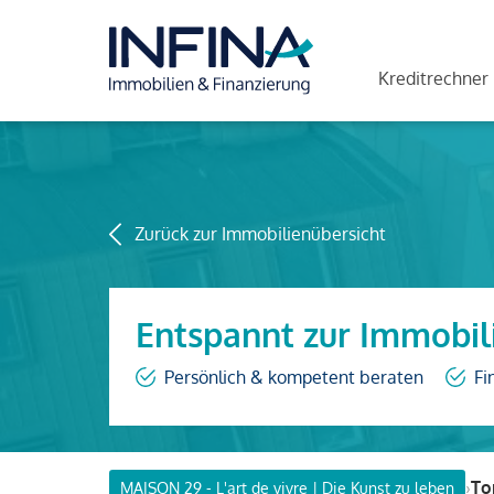
Kreditrechner
Zurück zur Immobilienübersicht
Entspannt zur Immobil
Persönlich & kompetent beraten
Fi
›
To
MAISON 29 - L'art de vivre | Die Kunst zu leben