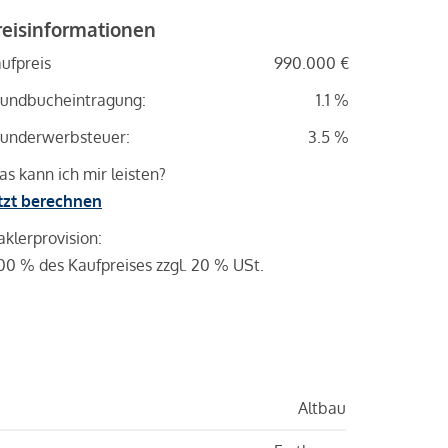
reisinformationen
ufpreis
990.000 €
undbucheintragung:
1.1 %
underwerbsteuer:
3.5 %
s kann ich mir leisten?
tzt berechnen
klerprovision:
00 % des Kaufpreises zzgl. 20 % USt.
Altbau