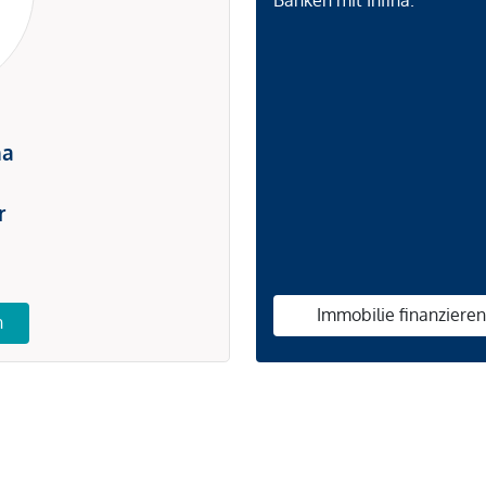
Banken mit Infina.
na
r
Immobilie finanziere
n