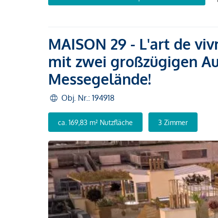
MAISON 29 - L'art de viv
mit zwei großzügigen A
Messegelände!
Obj. Nr.: 194918
ca. 169,83 m² Nutzfläche
3 Zimmer