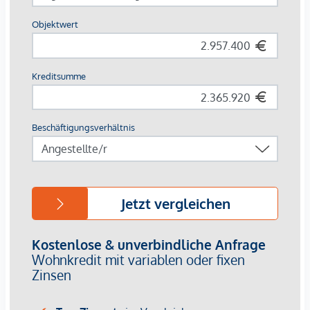
Grundrisse und Ausstattungsdetails derzeit noch individuell
an persönliche Wünsche anzupassen. Durch die Nähe zu
Donau, Wiener Prater und WU bietet die Lage eine
einzigartige Kombination aus Natur, Freizeit und urbaner
Lebensqualität.
Die zentrale Lage garantiert eine perfekte Infrastruktur und
Anbindung. Nur wenige Minuten entfernt liegt die WU
sowie die Vorgartenstraße, wo Boutiquen, Concept Stores
und Nahversorger alle Wünsche erfüllen. Von gehobenen
Restaurants bis zu charmanten Cafés – die Umgebung
bietet eine vielfältige Kulinarik.
HIGHLIGHTS
25 exklusive Eigentumswohnungen
20 revitalisierte Altbauwohnungen
5 moderne Dachgeschoßwohnungen
2 – 5 Zimmer | Wohnflächen von ca. 53 – 200 m²