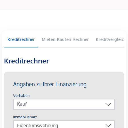
DAS PROJEKT
Inmitten der pulsierenden Leopoldstadt entsteht ein
exklusives Wohnprojekt, das historische Substanz mit
modernem Wohnkomfort verbindet. Die Ausstellungsstraße
Kreditrechner
Mieten-Kaufen-Rechner
Kreditvergleich
29 bewahrt die charakterstarke Architektur der Umgebung
und wird in Zuge einer hochwertigen Revitalisierung zu
einem eleganten Zuhause für anspruchsvolle
Kreditrechner
Stadtbewohner. Die klare Formensprache des Gebäudes
wird im Dachgeschoßausbau fortgeführt, wo großzügige
Wohnungen mit Terrassen und beeindruckenden
Ausblicken über Wien entstehen.
Der Mix aus lichtdurchfluteten Räumen, durchdachten
Grundrissen und hochwertigen Materialien schafft ein
besonderes Wohngefühl. Das Wohnprojekt verbindet
architektonische Raffinesse mit einem behaglichen
Wohncharakter. Besonders exklusiv ist die Möglichkeit,