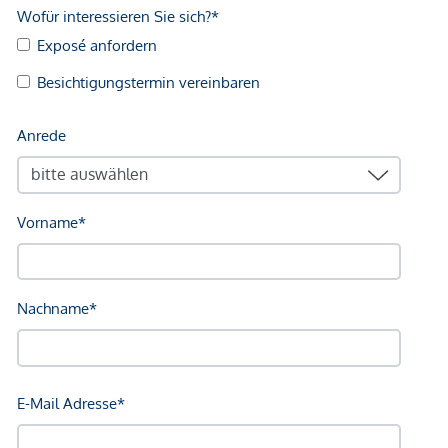
dem zu vermittelnden Dritten ein familiäres oder
wirtschaftliches Naheverhältnis besteht.
Der Vermittler ist als Doppelmakler tätig.
*Der Vertrag kommt nicht mit der INFINA Credit Broker
GmbH zustande. Das Objekt wird von einem externen
Immobilienunternehmen angeboten. Allfällige aus dem
Vertragsabschluss resultierende Rechte sind ausschließlich
gegenüber dem anbietenden Immobilienunternehmen
geltend zu machen. Wir weisen Sie darauf hin, dass die
gemachten Angaben und Informationen lediglich
unverbindliche Vorabinformationen sind und daher ohne
Gewähr erfolgen. Der Vermittler ist als Doppelmakler tätig.