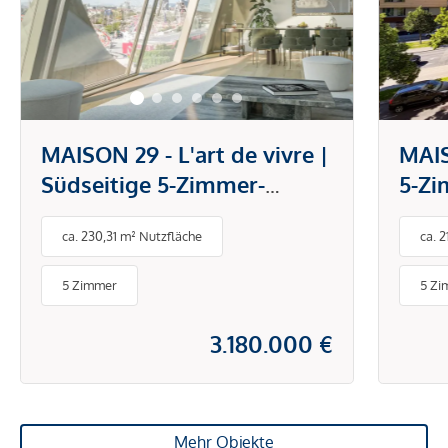
MAISON 29 - L'art de vivre |
MAIS
Südseitige 5-Zimmer-
5-Zi
Maisonette mit
Südb
ca. 230,31 m² Nutzfläche
ca. 
Dachterrasse und privatem
Lift
Liftausstieg! Blick über den
Gene
5 Zimmer
5 Zi
Prater!
Lieg
3.180.000 €
Mehr Objekte