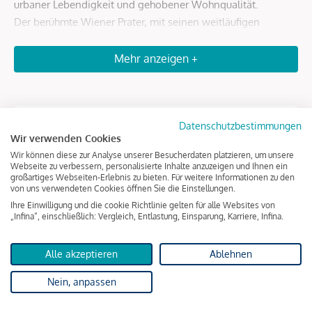
urbaner Lebendigkeit und gehobener Wohnqualität.
Der berühmte Wiener Prater, mit seinen weitläufigen
Grünflächen und charmanten Alleen, lädt zu entspannten
Spaziergängen, morgendlichen Joggingrunden oder einem
Mehr anzeigen +
Ausflug zum historischen Riesenrad ein. Gleichzeitig sorgt
die Nähe zur Donau für ein besonderes, naturverbundenes
Lebensgefühl. Eine Adresse für alle, die urbanes Flair und
Datenschutzbestimmungen
höchste Wohnqualität in perfekter Harmonie erleben
Wir verwenden Cookies
Dokumente & Videos
möchten. Die Leopoldstadt ist einer der aufregendsten
Wir können diese zur Analyse unserer Besucherdaten platzieren, um unsere
Bezirke Wiens – ein Hotspot für Feinschmecker,
Preisliste Eigennutzer | Maison 29
Webseite zu verbessern, personalisierte Inhalte anzuzeigen und Ihnen ein
großartiges Webseiten-Erlebnis zu bieten. Für weitere Informationen zu den
Kulturliebhaber und alle, die das Besondere suchen.
Preisliste Anleger | Maison 29
von uns verwendeten Cookies öffnen Sie die Einstellungen.
Ihre Einwilligung und die cookie Richtlinie gelten für alle Websites von
Die zentrale Lage garantiert eine hervorragende Anbindung:
„Infina“, einschließlich: Vergleich, Entlastung, Einsparung, Karriere, Infina.
U-Bahn: Die Station Messe-Prater (U2) sowie Praterstern (U1
und U2) sind in nur wenigen Gehminuten erreichbar und
Infrastruktur
Alle akzeptieren
Ablehnen
bringt Sie in wenigen Minuten direkt ins Stadtzentrum.
Nein, anpassen
Straßenbahn, Bus & S-Bahn: Mehrere Linien sorgen für
schnelle Verbindungen in alle Richtungen. (S2, S3, S4, S7,