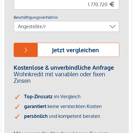
Grundrisse und Ausstattungsdetails derzeit noch individuell
an persönliche Wünsche anzupassen. Durch die Nähe zu
Donau, Wiener Prater und WU bietet die Lage eine
einzigartige Kombination aus Natur, Freizeit und urbaner
Lebensqualität.
Die zentrale Lage garantiert eine perfekte Infrastruktur und
Anbindung. Nur wenige Minuten entfernt liegt die WU
sowie die Vorgartenstraße, wo Boutiquen, Concept Stores
und Nahversorger alle Wünsche erfüllen. Von gehobenen
Restaurants bis zu charmanten Cafés – die Umgebung
bietet eine vielfältige Kulinarik.
HIGHLIGHTS
25 exklusive Eigentumswohnungen
20 revitalisierte Altbauwohnungen
5 moderne Dachgeschoßwohnungen
2 – 5 Zimmer | Wohnflächen von ca. 53 – 200 m²