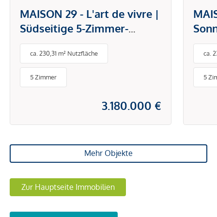
MAISON 29 - L'art de vivre |
MAIS
Südseitige 5-Zimmer-
Sonn
Maisonette mit
Dach
ca. 230,31 m² Nutzfläche
ca. 
Dachterrasse und privatem
Dach
Liftausstieg! Blick über den
Lift
5 Zimmer
5 Zi
Prater!
den 
3.180.000 €
Mehr Objekte
Zur Hauptseite Immobilien