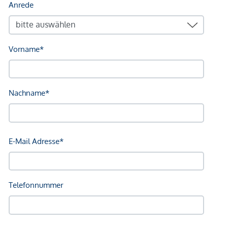
dem zu vermittelnden Dritten ein familiäres oder
wirtschaftliches Naheverhältnis besteht.
Der Vermittler ist als Doppelmakler tätig.
*Der Vertrag kommt nicht mit der INFINA Credit Broker
GmbH zustande. Das Objekt wird von einem externen
Immobilienunternehmen angeboten. Allfällige aus dem
Vertragsabschluss resultierende Rechte sind ausschließlich
gegenüber dem anbietenden Immobilienunternehmen
geltend zu machen. Wir weisen Sie darauf hin, dass die
gemachten Angaben und Informationen lediglich
unverbindliche Vorabinformationen sind und daher ohne
Gewähr erfolgen. Der Vermittler ist als Doppelmakler tätig.