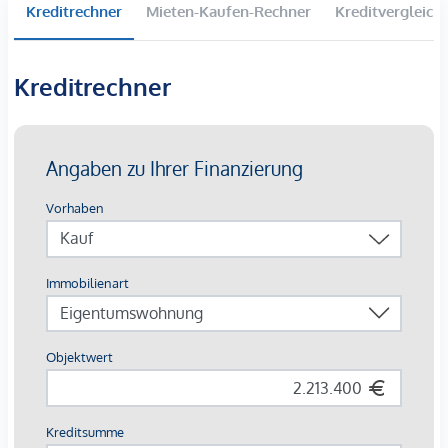
Kreditrechner
Mieten-Kaufen-Rechner
Kreditvergleich
DAS PROJEKT
Inmitten der pulsierenden Leopoldstadt entsteht ein
Kreditrechner
exklusives Wohnprojekt, das historische Substanz mit
modernem Wohnkomfort verbindet. Die Ausstellungsstraße
29 bewahrt die charakterstarke Architektur der Umgebung
und wird in Zuge einer hochwertigen Revitalisierung zu
einem eleganten Zuhause für anspruchsvolle
Stadtbewohner. Die klare Formensprache des Gebäudes
wird im Dachgeschoßausbau fortgeführt, wo großzügige
Wohnungen mit Terrassen und beeindruckenden
Ausblicken über Wien entstehen.
Der Mix aus lichtdurchfluteten Räumen, durchdachten
Grundrissen und hochwertigen Materialien schafft ein
besonderes Wohngefühl. Das Wohnprojekt verbindet
architektonische Raffinesse mit einem behaglichen
Wohncharakter. Besonders exklusiv ist die Möglichkeit,