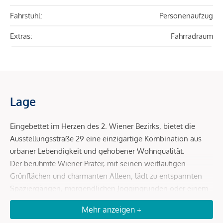
Fahrstuhl:
Personenaufzug
Extras:
Fahrradraum
Lage
Eingebettet im Herzen des 2. Wiener Bezirks, bietet die
Ausstellungsstraße 29 eine einzigartige Kombination aus
urbaner Lebendigkeit und gehobener Wohnqualität.
Der berühmte Wiener Prater, mit seinen weitläufigen
Grünflächen und charmanten Alleen, lädt zu entspannten
Spaziergängen, morgendlichen Joggingrunden oder einem
Ausflug zum historischen Riesenrad ein. Gleichzeitig sorgt
Mehr anzeigen +
die Nähe zur Donau für ein besonderes, naturverbundenes