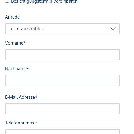
Die hofseitige Drei-Zimmer-Wohnung mit ca. 102 qm
Wohnfläche erstreckt sich über zwei Ebenen und bietet ein
modernes Wohnkonzept mit viel Privatsphäre. Im unteren
Geschoß befindet sich die Küche mit Zugang zum privaten
Innenhof sowie das Wohnzimmer mit Zugang zur Terrasse
und zum Eigengarten. Ergänzt wird diese Ebene durch einen
Vorraum, Abstellräume sowie ein separates Gäste-WC.
Über die innenliegende Treppe gelangt man in das
Obergeschoß mit zwei geräumigen Schlafzimmern, den
zwei Badezimmern und dem separaten WC.
Die Kombination aus großzügigen Raumhöhen (3,24 m bis
3,48 m), Garten und Maisonette-Charakter vermittelt ein
einzigartiges Wohngefühl.
Wir weisen darauf hin, dass zwischen dem Vermittler und
dem zu vermittelnden Dritten ein familiäres oder
wirtschaftliches Naheverhältnis besteht.