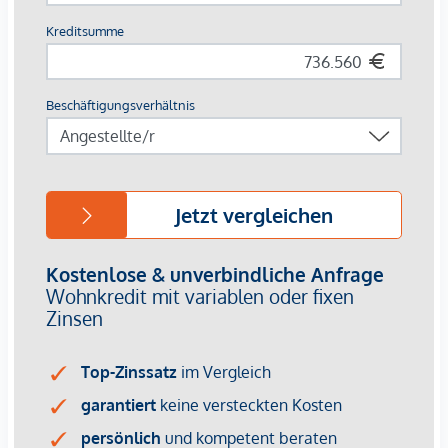
an persönliche Wünsche anzupassen. Durch die Nähe zu
Donau, Wiener Prater und WU bietet die Lage eine
einzigartige Kombination aus Natur, Freizeit und urbaner
Lebensqualität.
Die zentrale Lage garantiert eine perfekte Infrastruktur und
Anbindung. Nur wenige Minuten entfernt liegt die WU
sowie die Vorgartenstraße, wo Boutiquen, Concept Stores
und Nahversorger alle Wünsche erfüllen. Von gehobenen
Restaurants bis zu charmanten Cafés – die Umgebung
bietet eine vielfältige Kulinarik.
HIGHLIGHTS
25 exklusive Eigentumswohnungen
20 revitalisierte Altbauwohnungen
5 moderne Dachgeschoßwohnungen
2 – 5 Zimmer | Wohnflächen von ca. 53 – 200 m²
Private Balkone, Terrassen oder Eigengärten