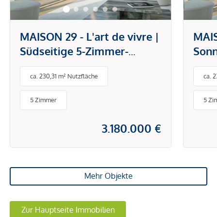
MAISON 29 - L'art de vivre |
MAIS
Südseitige 5-Zimmer-
Sonn
Maisonette mit
Dach
ca. 230,31 m² Nutzfläche
ca. 
Dachterrasse und privatem
Dach
Liftausstieg! Blick über den
Lift
5 Zimmer
5 Zi
Prater!
den 
3.180.000 €
Mehr Objekte
Zur Hauptseite Immobilien