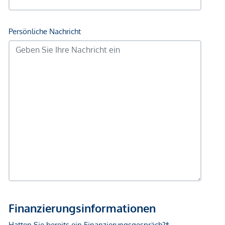
Der Vermittler ist als Doppelmakler tätig.
*Der Vertrag kommt nicht mit der INFINA Credit Broker
GmbH zustande. Das Objekt wird von einem externen
Immobilienunternehmen angeboten. Allfällige aus dem
Vertragsabschluss resultierende Rechte sind ausschließlich
gegenüber dem anbietenden Immobilienunternehmen
geltend zu machen. Wir weisen Sie darauf hin, dass die
gemachten Angaben und Informationen lediglich
unverbindliche Vorabinformationen sind und daher ohne
Gewähr erfolgen. Der Vermittler ist als Doppelmakler tätig.