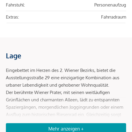
Fahrstuhl:
Personenaufzug
Extras:
Fahrradraum
Lage
Eingebettet im Herzen des 2. Wiener Bezirks, bietet die
Ausstellungsstraße 29 eine einzigartige Kombination aus
urbaner Lebendigkeit und gehobener Wohnqualität.
Der berühmte Wiener Prater, mit seinen weitläufigen
Grünflächen und charmanten Alleen, lädt zu entspannten
Spaziergängen, morgendlichen Joggingrunden oder einem
Ausflug zum historischen Riesenrad ein. Gleichzeitig sorgt
die Nähe zur Donau für ein besonderes, naturverbundenes
Mehr anzeigen +
Lebensgefühl. Eine Adresse für alle, die urbanes Flair und