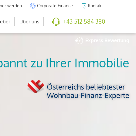
tner werden
Corporate Finance
Kontakt
+43 512 584 380
eber
Über uns
Express
Bewertung
So viel ist Ihre
Immobilie wert
Österreichs beliebtester
Wohnbau-Finanz-Experte