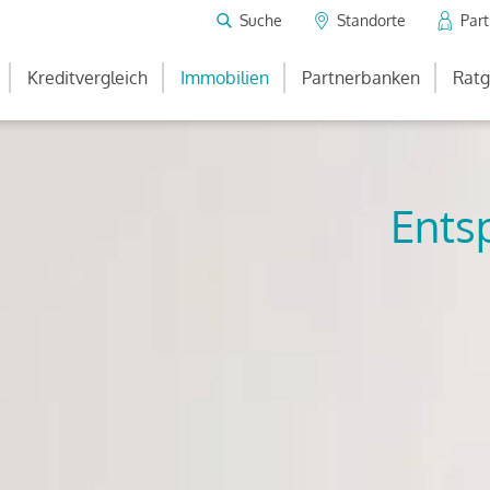
Suche
Standorte
Par
Kreditvergleich
Immobilien
Partnerbanken
Ratg