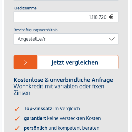
einen
persönlichen Beratungstermin
unter
verkauf@winegg.at
.
NACHHALTIGKEIT
Hier wird Nachhaltigkeit nicht nur versprochen, sondern
konsequent umgesetzt – von der ersten Planung bis zur
Fertigstellung. Mit regionalen Materialien und einem Fokus
auf Ressourcenschonung entsteht ein Wohnraum, der mehr
bietet als nur gutes Design. Es geht um ein Zuhause, das
zukunftssicher ist und das Leben mit einem bewussten
Lebensstil verbindet. Margaret steht für Wohnkonzepte, die
nachhaltigen Lebensraum schaffen, dabei aber nie den
Komfort aus den Augen verlieren. Auch hier setzt die
WINEGG GmbH auf Nachhaltigkeit als Standard. Effiziente
Energienutzung, eine lange Lebensdauer der Materialien
und der Fokus auf Umweltfreundlichkeit machen das Projekt
zu einem Vorreiter im urbanen Wohnbau. Bereits mit dem