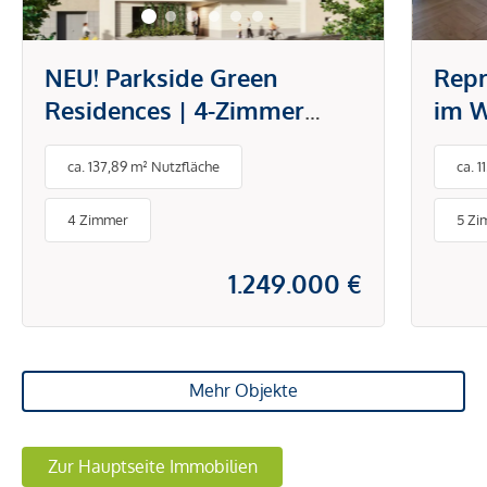
NEU! Parkside Green
Repr
Residences | 4-Zimmer
im W
Wohnung mit Loggia und
ca. 137,89 m² Nutzfläche
ca. 
direktem Blick in den Park
4 Zimmer
5 Zi
1.249.000 €
Mehr Objekte
Zur Hauptseite Immobilien