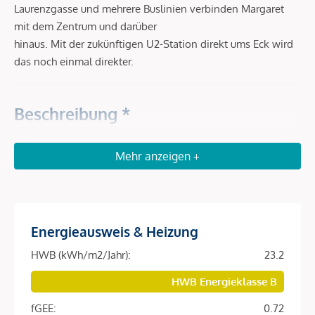
Laurenzgasse und mehrere Buslinien verbinden Margaret
mit dem Zentrum und darüber
hinaus. Mit der zukünftigen U2-Station direkt ums Eck wird
das noch einmal direkter.
Beschreibung *
DAS PROJEKT
Mehr anzeigen +
Ein Zuhause, das mit der Stadt lebt. Und genau daraus
seinen Charakter entwickelt. Margaret ist mehr als ein Ort
zum Wohnen. Es steht für eine Art zu leben – geprägt von
Bewegung, von Stil und von einem Alltag, der sich nicht
Energieausweis & Heizung
planen muss. Hier entsteht ein Lebensgefühl, das sich aus
HWB (kWh/m2/Jahr):
23.2
vielen kleinen Momenten zusammensetzt. Aus dem, was
man täglich erlebttut, und aus dem, was ganz nebenbei
HWB Energieklasse B
passiert und doch so besonders ist.
fGEE:
0.72