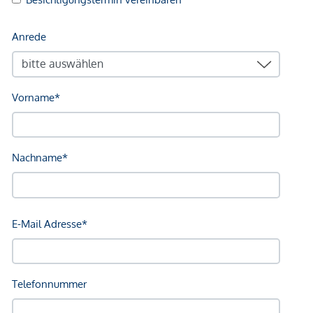
sowie Barauslagen und Beglaubigung.
Wir weisen darauf hin, dass zwischen dem Vermittler und
dem zu vermittelnden Dritten ein familiäres oder
wirtschaftliches Naheverhältnis besteht.
Der Vermittler ist als Doppelmakler tätig.
*Der Vertrag kommt nicht mit der INFINA Credit Broker
GmbH zustande. Das Objekt wird von einem externen
Immobilienunternehmen angeboten. Allfällige aus dem
Vertragsabschluss resultierende Rechte sind ausschließlich
gegenüber dem anbietenden Immobilienunternehmen
geltend zu machen. Wir weisen Sie darauf hin, dass die
gemachten Angaben und Informationen lediglich
unverbindliche Vorabinformationen sind und daher ohne
Gewähr erfolgen. Der Vermittler ist als Doppelmakler tätig.