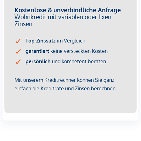
Provisionsfrei für den Käufer!
Fertigstellung: voraussichtlich 1. Quartal 2028
Wir weisen darauf hin, dass zwischen dem Vermittler und
dem zu vermittelnden Dritten ein familiäres oder
wirtschaftliches Naheverhältnis besteht.
Der Vermittler ist als Doppelmakler tätig.
Infrastruktur / Entfernungen
Gesundheit
Arzt <600m
Apotheke <600m
Klinik <1.500m
Krankenhaus <600m