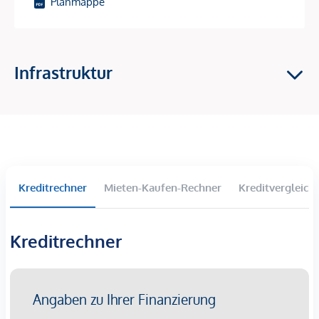
Planmappe
Natürliche Materialien sorgen für ein warmes,
zeitloses Wohngefühl.
Hochwertige Ausstattung garantiert langlebige
Infrastruktur
Qualität in jedem Detail.
Nachhaltige Technologien wie Photovoltaik,
Geothermie und smarte Haustechnik machen die
Steinmüllergasse 44 zu einem zukunftsorientierten
Zuhause.
Klassische Lagequalität trifft hier auf moderne
Kreditrechner
Mieten-Kaufen-Rechner
Kreditvergleich
Verantwortung.
Lage
Kreditrechner
Direkt vor der Haustür beginnt der Wienerwald mit
Steinbruchwiese, Jubiläumswarte und Stadtwanderwegen –
ideal für Spaziergänge, Läufe oder Radtouren. In wenigen
Minuten erreicht man den Kongresspark, das Kongressbad