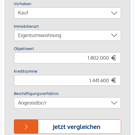
oder das Schafbergbad. Cafés, kleine Geschäfte und eine
gewachsene Infrastruktur machen das tägliche Leben
angenehm leicht.
Die Umgebung hat sich zu einer ruhigen, zugleich
aufstrebenden Wohngegend entwickelt – authentisch
wienerisch, mit Heurigen, alten Villen und viel Grünraum.
Ein Ort mit Geschichte, Charme und Zukunft: urban
angebunden, aber mit spürbarer Erholung.
Schulen, Kindergärten und Spielplätze liegen in kurzer
Distanz. Die großzügigen Wohnungen mit klarer
Raumaufteilung und weitläufigen Freiflächen bieten Platz für
Familienleben – Natur vor der Tür, Stadtkomfort in
Reichweite.
Straßenbahnlinien 2 und 10
Buslinien 44B und 46B
S-Bahn-Station Hernals