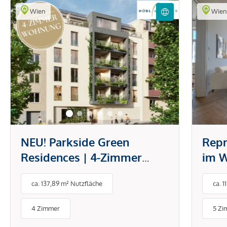
Wien
Wie
NEU! Parkside Green
Repr
Residences | 4-Zimmer
im W
Wohnung mit Loggia und
ca. 137,89 m² Nutzfläche
ca. 
direktem Blick in den Park
4 Zimmer
5 Zi