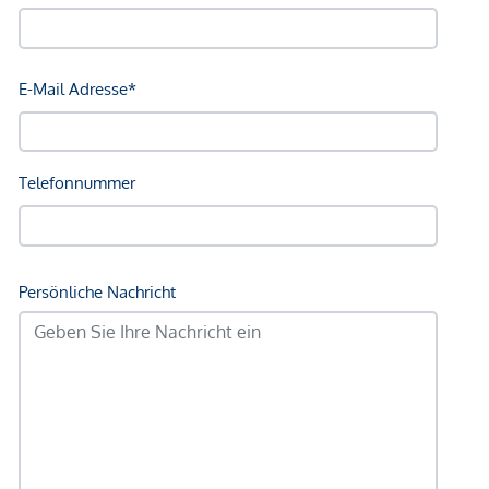
Bus <175m
U-Bahn <1.225m
Straßenbahn <475m
Bahnhof <1.075m
Autobahnanschluss <4.975m
Angaben Entfernung Luftlinie / Quelle: OpenStreetMap
*Der Vertrag kommt nicht mit der INFINA Credit Broker
GmbH zustande. Das Objekt wird von einem externen
Immobilienunternehmen angeboten. Allfällige aus dem
Vertragsabschluss resultierende Rechte sind ausschließlich
gegenüber dem anbietenden Immobilienunternehmen
geltend zu machen. Wir weisen Sie darauf hin, dass die
gemachten Angaben und Informationen lediglich
unverbindliche Vorabinformationen sind und daher ohne
Gewähr erfolgen. Der Vermittler ist als Doppelmakler tätig.