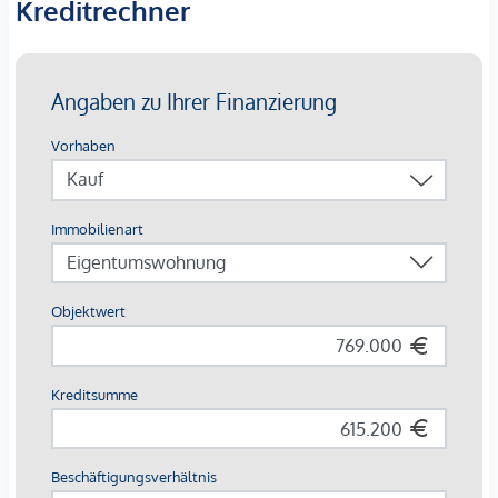
Kreditrechner
Dachgeschosswohnung, die urbanes Lebensgefühl mit
wohltuender Ruhe und einer bemerkenswert durchdachten
Raumstruktur verbindet.
Im Dachgeschoss gelegen
,
eröffnet sich hier auf ca. 91,03 m² Wohnfläche ein klar
geschnittenes Zuhause mit vier Zimmern, heller Küche und
zwei sonnigen Terrassen über Wien
, die dem Alltag eine
spürbare Leichtigkeit verleihen.
Schon beim Betreten sorgt der Vorraum für eine klare
Orientierung: Alle Räume sind zentral begehbar und
schaffen eine Aufteilung, die Privatsphäre, Wohnkomfort
und flexible Nutzung ideal miteinander verbindet.
Gleichzeitig bietet die Dachgeschosswohnung vielseitiges
Potenzial zur individuellen Gestaltung und lässt sich nach
eigenen Vorstellungen zeitgemäß modernisieren. Ein
zusätzlicher Vorteil: Im WEG-Vertrag ist bereits festgehalten,
dass eine Klimaanlage am Dach angebracht werden darf -
wodurch keine Platzierung auf der Terrasse erforderlich ist.