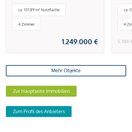
Wohnung mit Loggia und
ca. 137,89 m² Nutzfläche
ca. 
direktem Blick in den Park
4 Zimmer
4 Z
1.249.000 €
5.388 
Mehr Objekte
Zur Hauptseite Immobilien
Zum Profil des Anbieters