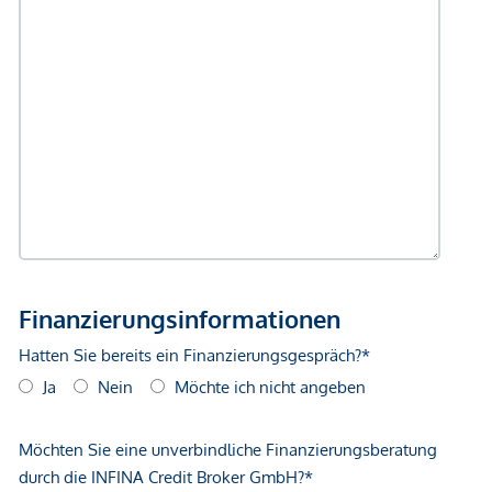
Immobilie.
Interesse geweckt?
Vereinbaren Sie noch heute einen unverbindlichen
Besichtigungstermin. Wir freuen uns auf Ihre Anfrage!
-----------
Jürgen Nussbaumer
konzessionierter Immobilienmakler und Verwalter
Telefon: +43 6606794493
E-Mail: j.nussbaumer@immoquelle.at
-----------
*Der Vertrag kommt nicht mit der INFINA Credit Broker