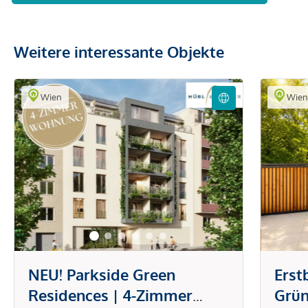
Weitere interessante Objekte
Wien
Wie
NEU! Parkside Green
Erst
Residences | 4-Zimmer
Grün