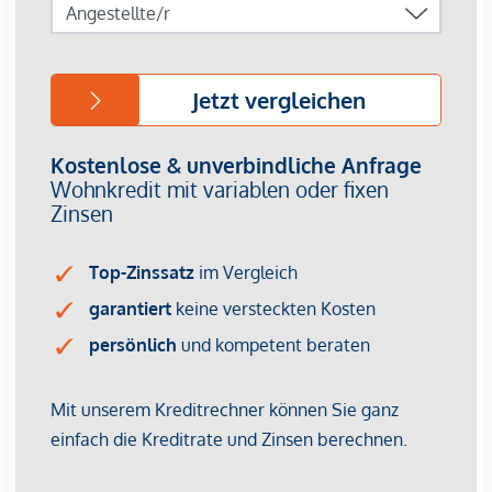
Links vom Vorraum befindet sich das erste Zimmer - flexibel
nutzbar als Schlafzimmer, Büro, Gästezimmer oder
persönlicher Rückzugsort. Der Zugang zur Terrasse verleiht
diesem Zimmer eine eigene Wohnqualität: Der Blick öffnet
sich ins Freie, Licht und Luft fließen herein und mit wenigen
Schritten steht man draußen - in einem
privaten Refugium
über die Stadt.
Ebenfalls auf der linken Seite liegt die Küche, die durch das
Fenster hell und einladend wirkt.
Der schöne Ausblick
schafft angenehme Atmosphäre - ideal für den ersten
Kaffee, Kochen und ruhige Momente zwischendurch.
Auf der rechten Seite des Vorraums entfaltet sich
das
Herzstück der Wohnung
: ein südlich ausgerichteter
Wohnbereich, der mit seiner einladenden Ausstrahlung und
dem
direkten Bezug zur Innenhofterrasse
überzeugt.
Tageslicht, Weite und der Blick über die Stadt schaffen hier