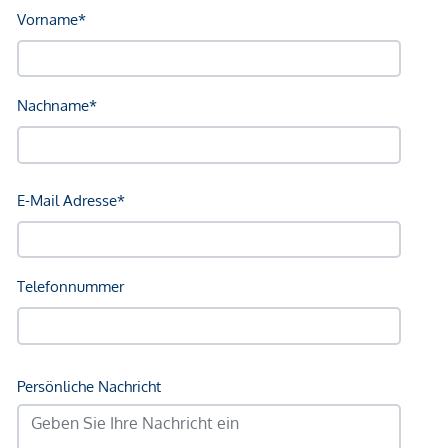
Badewanne sowie einem Boiler ausgestattet. Ein separates
WC ergänzt das Raumangebot auf angenehme Weise.
Ein Aufzug im Haus sorgt für den täglichen Komfort. Auch
das Haus trägt
eine besondere Handschrift:
Bereits das
Betreten setzt einen charaktervollen Akzent. Über dem
Eingang befindet sich die Steinplastik von
drei
Bärenjungen
des Künstlers Franz Barwig des Jüngeren, der
unter anderem Werke für den Stephansdom schuf.
Ob für Familien mit Anspruch an Raum und Struktur oder für
Investoren mit Blick auf eine attraktive Vermietung -
die
kluge Aufteilung
schafft hervorragende Voraussetzungen
für ein nachhaltiges Investment.
Zugleich sprechen die Kombination aus Lage, Schnitt und
vielseitiger Nutzbarkeit sowie der angemessene Mietzins für
eine nachhaltig starke Nachfrage am Mietmarkt und
unterstreichen
die langfristige Werthaltigkeit
dieser