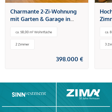
Charmante 2-Zi-Wohnung
Hoch
mit Garten & Garage in
Zimm
Fieberbrunn – 58m²
Eig
ca. 58,00 m² Wohnfläche
ca. 
Ell
2 Zimmer
3 Zi
398.000 €