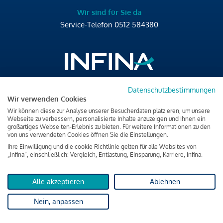
Wir sind für Sie da
Service-Telefon
0512 584380
Datenschutzbestimmungen
Brixner Straße 2/4
Wir verwenden Cookies
6020 Innsbruck
Wir können diese zur Analyse unserer Besucherdaten platzieren, um unsere
T
+43 512 584380
Webseite zu verbessern, personalisierte Inhalte anzuzeigen und Ihnen ein
großartiges Webseiten-Erlebnis zu bieten. Für weitere Informationen zu den
office@infina.at
von uns verwendeten Cookies öffnen Sie die Einstellungen.
Ihre Einwilligung und die cookie Richtlinie gelten für alle Websites von
„Infina“, einschließlich: Vergleich, Entlastung, Einsparung, Karriere, Infina.
Alle akzeptieren
Ablehnen
Impressum
Nein, anpassen
Datenschutz & Cookies
Verbraucherschutzinformation & rechtliche Hinweise