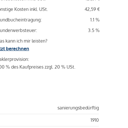
nstige Kosten inkl. USt.
42,59 €
undbucheintragung:
1.1 %
underwerbsteuer:
3.5 %
s kann ich mir leisten?
tzt berechnen
klerprovision:
00 % des Kaufpreises zzgl. 20 % USt.
sanierungsbedürftig
1910