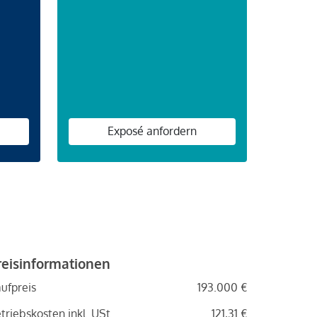
n
Exposé anfordern
reisinformationen
ufpreis
193.000 €
triebskosten inkl. USt.
121,31 €