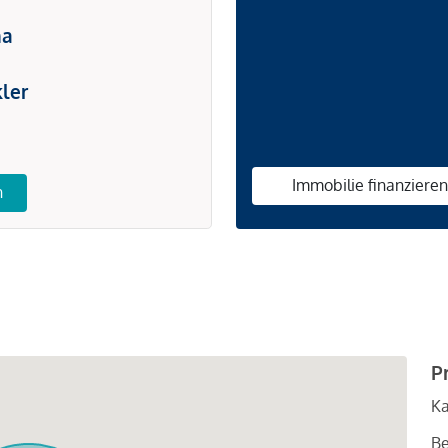
na
ler
Immobilie finanziere
n
P
Ka
Be