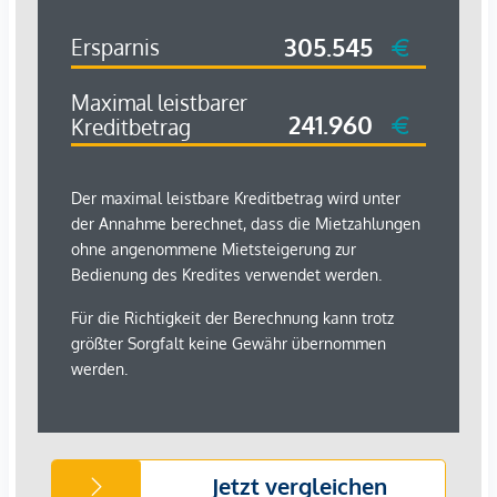
*Der Vertrag kommt nicht mit der INFINA Credit Broker
GmbH zustande. Das Objekt wird von einem externen
Immobilienunternehmen angeboten. Allfällige aus dem
Vertragsabschluss resultierende Rechte sind ausschließlich
gegenüber dem anbietenden Immobilienunternehmen
geltend zu machen. Wir weisen Sie darauf hin, dass die
gemachten Angaben und Informationen lediglich
unverbindliche Vorabinformationen sind und daher ohne
Gewähr erfolgen. Der Immobilienmakler erklärt, dass er –
entgegen dem in der Immobilienwirtschaft üblichen
Geschäftsgebrauch des Doppelmaklers – einseitig nur für
den Vermieter tätig ist.