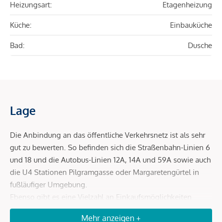
Heizungsart:
Etagenheizung
Küche:
Einbauküche
Bad:
Dusche
Lage
Die Anbindung an das öffentliche Verkehrsnetz ist als sehr
gut zu bewerten. So befinden sich die Straßenbahn-Linien 6
und 18 und die Autobus-Linien 12A, 14A und 59A sowie auch
die U4 Stationen Pilgramgasse oder Margaretengürtel in
fußläufiger Umgebung.
Ebenso gibt es eine Vielzahl an Einkaufsmöglichkeiten
sowie zahlreiche, kleinere Gewerbebetriebe, Restaurants,
Mehr anzeigen +
klassische Supermärkte, Drogerien, Apotheken, Schulen,