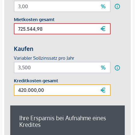
Verordnung für Immobilienmakler des BM für Handel,
Gewerbe und Industrie, BGBL. 297/1996. Für den Fall, dass
es diesbezüglich zu einem entsprechenden Rechtsgeschäft
kommt, verrechnen wir Ihnen eine Vermittlungsprovision
von 3 Bruttomonatsmieten zuzüglich der gesetzlichen
Mehrwertsteuer. Wir möchten noch darauf hinweisen, dass
wir in einem wirtschaftlichen Naheverhältnis zur Vermieterin
stehen.
Hinweis gemäß Energieausweisvorlagegesetz: Ein
Energieausweis wurde vom Eigentümer bzw. Verkäufer, nach
unserer Aufklärung über die generell geltende
Vorlagepflicht, sowie Aufforderung zu seiner Erstellung noch
nicht vorgelegt. Daher gilt zumindest eine dem Alter und
der Art des Gebäudes entsprechende
Gesamtenergieeffizienz als vereinbart. Wir übernehmen
keinerlei Gewähr oder Haftung für die tatsächliche
Energieeffizienz der angebotenen Immobilie.