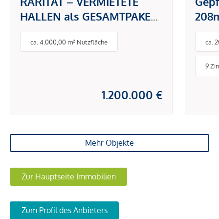
RARITÄT – VERMIETETE
Gepf
HALLEN als GESAMTPAKET
208m
zu KAUFEN!
Wie
ca. 4.000,00 m² Nutzfläche
ca. 
9 Zi
1.200.000 €
Mehr Objekte
Zur Hauptseite Immobilien
Zum Profil des Anbieters