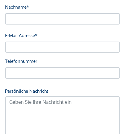
Bahnhof <500m
Autobahnanschluss <3.500m
Angaben Entfernung Luftlinie / Quelle: OpenStreetMap
*Der Vertrag kommt nicht mit der INFINA Credit Broker
GmbH zustande. Das Objekt wird von einem externen
Immobilienunternehmen angeboten. Allfällige aus dem
Vertragsabschluss resultierende Rechte sind ausschließlich
gegenüber dem anbietenden Immobilienunternehmen
geltend zu machen. Wir weisen Sie darauf hin, dass die
gemachten Angaben und Informationen lediglich
unverbindliche Vorabinformationen sind und daher ohne
Gewähr erfolgen. Der Vermittler ist als Doppelmakler tätig.