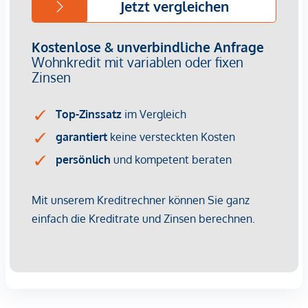
Wir weisen darauf hin, dass zwischen dem Vermittler und
dem zu vermittelnden Dritten ein familiäres oder
wirtschaftliches Naheverhältnis besteht.
Der Vermittler ist als Doppelmakler tätig.
Infrastruktur / Entfernungen
Gesundheit
Arzt <250m
Apotheke <250m
Klinik <500m
Krankenhaus <750m
Kinder & Schulen
Schule <250m
Kindergarten <250m