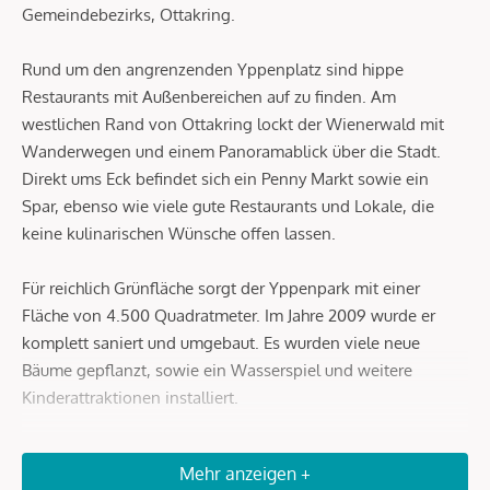
Gemeindebezirks, Ottakring.
Rund um den angrenzenden Yppenplatz sind hippe
Restaurants mit Außenbereichen auf zu finden. Am
westlichen Rand von Ottakring lockt der Wienerwald mit
Wanderwegen und einem Panoramablick über die Stadt.
Direkt ums Eck befindet sich ein Penny Markt sowie ein
Spar, ebenso wie viele gute Restaurants und Lokale, die
keine kulinarischen Wünsche offen lassen.
Für reichlich Grünfläche sorgt der Yppenpark mit einer
Fläche von 4.500 Quadratmeter. Im Jahre 2009 wurde er
komplett saniert und umgebaut. Es wurden viele neue
Bäume gepflanzt, sowie ein Wasserspiel und weitere
Kinderattraktionen installiert.
In unmittelbarer Umgebung befinden sich zahlreiche
Mehr anzeigen +
Straßenbahn- und Buslinien sowie die U-Bahnlinie U6 mit