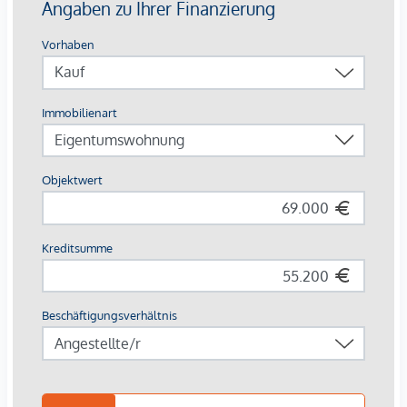
Zusätzliche Informationen:
Die angebotenen Vorsorgewohnungen können
ausschließlich zum Bruttokaufpreis für Eigennutzer erworben
werden. Ein Ankauf zu einem Vorsorgekaufpreis netto mit
gesondert ausgewiesener Umsatzsteuer ist bei diesem
Projekt nicht vorgesehen.
Diese Struktur bietet insbesondere Käuferinnen und Käufern
Vorteile, die ihre Immobilie im Rahmen der
Kleinunternehmerregelung vermieten möchten. Da keine
Umsatzsteuer gesondert ausgewiesen wird, entsteht keine
Verpflichtung zum Vorsteuerabzug sowie zu entsprechenden
umsatzsteuerlichen Verrechnungen oder laufenden
Meldungen.
Rechtlicher Hinweis:
Je nach Objekt und rechtlicher Einordnung unterliegen die
Objekte unterschiedlichen gesetzlichen
Mietzinsbeschränkungen.