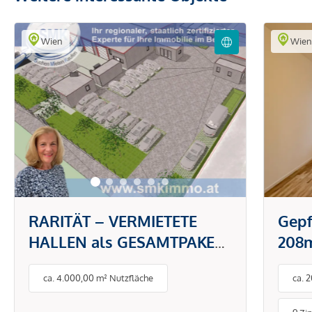
Wien
Wie
RARITÄT – VERMIETETE
Gepf
HALLEN als GESAMTPAKET
208m
zu KAUFEN!
Wie
ca. 4.000,00 m² Nutzfläche
ca. 