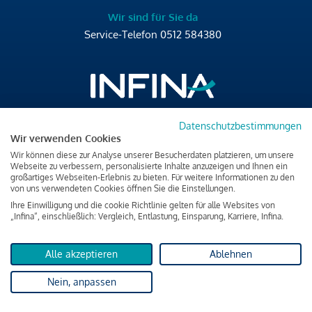
Wir sind für Sie da
Service-Telefon
0512 584380
Datenschutzbestimmungen
Brixner Straße 2/4
Wir verwenden Cookies
6020 Innsbruck
Wir können diese zur Analyse unserer Besucherdaten platzieren, um unsere
T
+43 512 584380
Webseite zu verbessern, personalisierte Inhalte anzuzeigen und Ihnen ein
großartiges Webseiten-Erlebnis zu bieten. Für weitere Informationen zu den
office@infina.at
von uns verwendeten Cookies öffnen Sie die Einstellungen.
Ihre Einwilligung und die cookie Richtlinie gelten für alle Websites von
„Infina“, einschließlich: Vergleich, Entlastung, Einsparung, Karriere, Infina.
Alle akzeptieren
Ablehnen
Impressum
Nein, anpassen
Datenschutz & Cookies
Verbraucherschutzinformation & rechtliche Hinweise