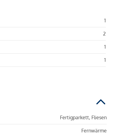
1
2
1
1
Fertigparkett, Fliesen
Fernwärme