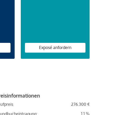
n
Exposé anfordern
reisinformationen
ufpreis
276.300 €
undbucheintragung:
1.1 %