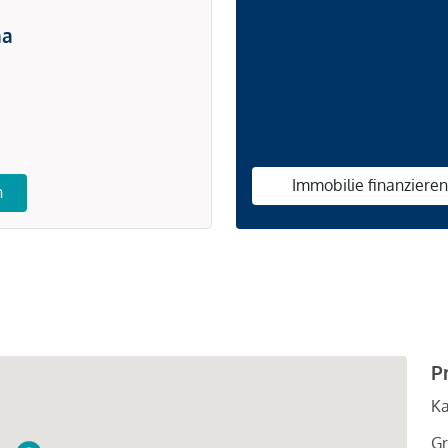
na
Immobilie finanziere
n
P
Ka
Gr