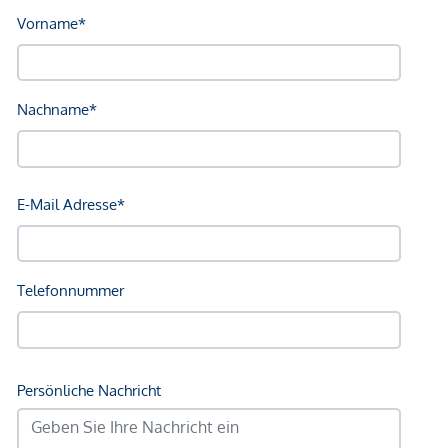
*Der Vertrag kommt nicht mit der INFINA Credit Broker
GmbH zustande. Das Objekt wird von einem externen
Immobilienunternehmen angeboten. Allfällige aus dem
Vertragsabschluss resultierende Rechte sind ausschließlich
gegenüber dem anbietenden Immobilienunternehmen
geltend zu machen. Wir weisen Sie darauf hin, dass die
gemachten Angaben und Informationen lediglich
unverbindliche Vorabinformationen sind und daher ohne
Gewähr erfolgen. Der Immobilienmakler erklärt, dass er –
entgegen dem in der Immobilienwirtschaft üblichen
Geschäftsgebrauch des Doppelmaklers – einseitig nur für
den Vermieter tätig ist.