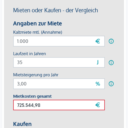
Arbeitsumgebung nach Ihren Wünschen anzupassen. Ihren
neuen Standort können sie von 150 bis zu 5000
Quadratmetern anmieten. Für Sie individuell gestaltbarer
Miet-Preis auf Anfrage!
Die Lage des Gebäudes ist ebenfalls ein großer Vorteil.
Durch die direkte Nähe zur U-Bahn (U2 Seestadt) sind Sie
bestens an den öffentlichen Nahverkehr angebunden und
Ihre Kunden und Mitarbeiter können das Gebäude bequem
erreichen und macht ihn zum wichtigsten Business-Hotspot
in der Seestadt.
Das Haus verfügt über eine eigene Tiefgarage, zusätzlich
bietet eine Hochgarage in unmittelbarer Nähe weitere 450
Stellplätze.
Die Flächen im 8.OG sind sofort bezugsfertig. Die restlichen
Flächen befinden sich im Edelrohbau und können nach