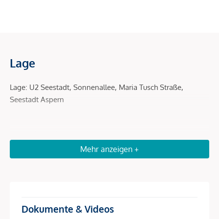
Lage
Lage: U2 Seestadt, Sonnenallee, Maria Tusch Straße,
Seestadt Aspern
Beschreibung *
Mehr anzeigen +
Ihre neue Geschäftsfläche im weltweit höchsten
Holzhochhaus der Welt
Dieses einzigartige Gebäude bietet individuell gestaltbare
Büro-, Praxis- und Geschäftsflächen in direkter Nähe zur U-
Dokumente & Videos
Bahn.