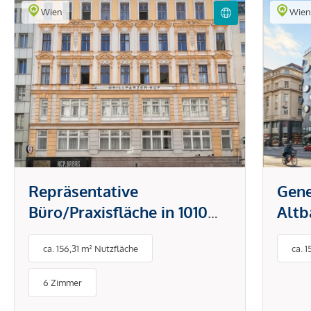
Wien
Wie
Repräsentative
Gene
Büro/Praxisfläche in 1010
Altb
Wien
ca. 156,31 m² Nutzfläche
ca. 
6 Zimmer