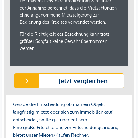
Der Vermittler ist als Doppelmakler tätig.
Infrastruktur / Entfernungen
Gesundheit
Arzt <250m
Apotheke <750m
Klinik <500m
Krankenhaus <3.250m
Kinder & Schulen
Schule <500m
Kindergarten <250m
Universität <500m
Höhere Schule <500m
Nahversorgung