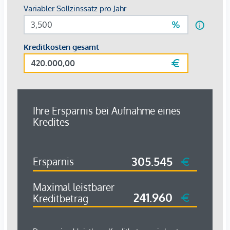
Mieterwunsch gestaltet werden.
Das HoHo Wien ist streng nach den TQB-Kriterien
(Nachweis für die Nachhaltig­keit des Gebäudes) der ÖGNB
(Österreichische Gesellschaft für Nachhaltiges Bauen) und
den USamerikanischen LEED-Kriterien (Leadership in Energy
and Environmental Design) zertifiziert. Das ÖGNB-Zertifikat
ist das meistverwen­dete in Österreich. Hier erreichte das
HoHo Wien als herausragendes Projekt im Bereich
Nachhaltiges Bauen 913 Punkte, das Solitärgebäude HoHo
Next 893 Punkte.
Beim US-amerikanischen LEED-Zertifikat
wurde das HoHo Wien
mit GOLD ausgezeichnet
Für einen Besichtigungstermin oder Fragen stehen ich Ihnen
gerne zur Verfügung.
Wir weisen darauf hin, dass zwischen dem Vermittler und
dem zu vermittelnden Dritten ein familiäres oder
wirtschaftliches Naheverhältnis besteht.