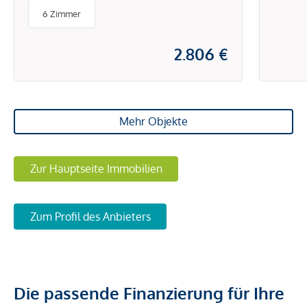
INKL. HEIZKOSTEN und BK
6 Zimmer
2.806 €
Mehr Objekte
Zur Hauptseite Immobilien
Zum Profil des Anbieters
Die passende Finanzierung für Ihre