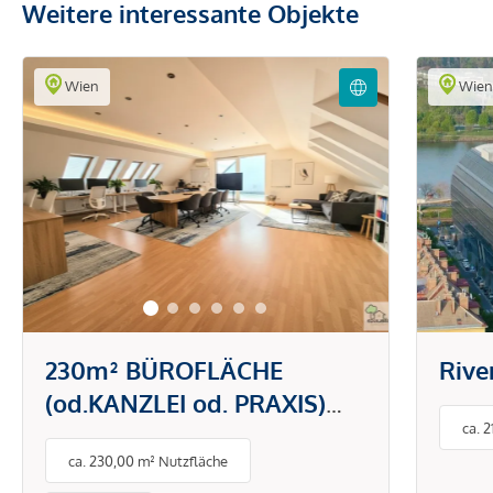
Weitere interessante Objekte
Wien
Wie
230m² BÜROFLÄCHE
Rive
(od.KANZLEI od. PRAXIS)
ca. 
MIT 2 TERRASSEN--
ca. 230,00 m² Nutzfläche
NETTOMIETE EUR 2800,-