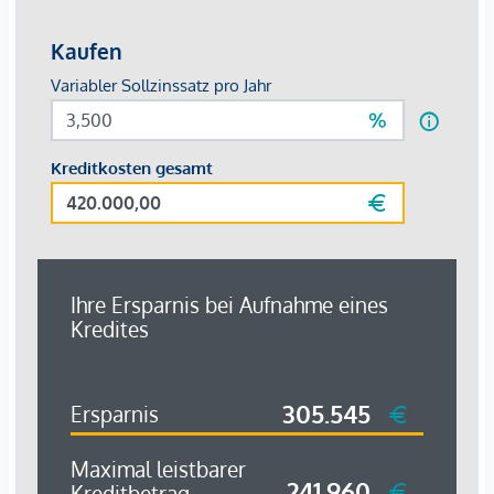
Alle Preise verstehen sich exkl. Mehrwertsteuer.
Anbindung an den öffentlichen Verkehr:
Bus Linie 4A
Straßenbahn Linie D, 71
U-Bahn Linie 1, 2, 4
​​​​​​​ Individualverkehr unmittelbar angebunden:
Schwarzenbergplatz
Karlsplatz
Prinz Eugen Straße
Ring
Am Heumarkt
Marokkanergasse
Salesianergasse
Wir weisen darauf hin, dass zwischen dem Vermittler und
dem zu vermittelnden Dritten ein familiäres oder