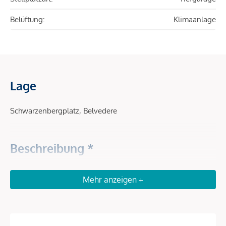
Belüftung:
Klimaanlage
Lage
Schwarzenbergplatz, Belvedere
Beschreibung *
Büroflächen mit traumhaftem Blick aufs Schloss Belvedere!
Mehr anzeigen +
Der moderne Neubau liegt zentrumsnah direkt neben dem
Schwarzenbergplatz, über den man in nur wenigen Minuten
in die Wiener Innenstadt gelangt.