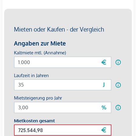
zahlreiche Restaurants in der näheren Umgebung für eine
ausgezeichnete Nahversorgung.
Die Anbindung an den öffentlichen Verkehr ist optimal.
Einer der größten innerstädtischen öffentlichen
Verkehrsknotenpunkte - der Karlsplatz – liegt in Gehdistanz
und bietet u.a. einen Zugang zu drei U-Bahn-Linien
(U1/U2/U4).
Die Straßenbahnlinie 71 Richtung Innenstadt bzw. Richtung
Rennweg (S-Bahnen) befindet sich fast direkt vor dem Haus.
Der neue Hauptbahnhof ist ebenfalls direkt vom Objekt aus
mit der Linie D in kurzer Zeit erreichbar. Der Flughafen ist
mit Taxi/Auto bei guter Verkehrslage in gut 20min. zu
erreichen.
Betriebskosten:
€
4,60/m² (inkl. Heizung und Kühlung)
Parkplätze:
á €
140,00/mtl.