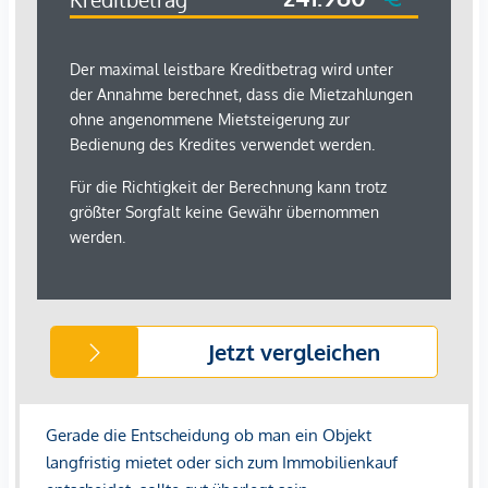
wirtschaftliches Naheverhältnis besteht.
Der Vermittler ist als Doppelmakler tätig.
*Der Vertrag kommt nicht mit der INFINA Credit Broker
GmbH zustande. Das Objekt wird von einem externen
Immobilienunternehmen angeboten. Allfällige aus dem
Vertragsabschluss resultierende Rechte sind ausschließlich
gegenüber dem anbietenden Immobilienunternehmen
geltend zu machen. Wir weisen Sie darauf hin, dass die
gemachten Angaben und Informationen lediglich
unverbindliche Vorabinformationen sind und daher ohne
Gewähr erfolgen. Der Immobilienmakler erklärt, dass er –
entgegen dem in der Immobilienwirtschaft üblichen
Geschäftsgebrauch des Doppelmaklers – einseitig nur für
den Vermieter tätig ist.