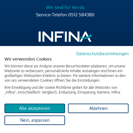
Wir sind für Sie da
Service-Telefon
0512 584380
Datenschutzbestimmungen
Brixner Straße 2/4
Wir verwenden Cookies
6020 Innsbruck
Wir können diese zur Analyse unserer Besucherdaten platzieren, um unsere
T
+43 512 584380
Webseite zu verbessern, personalisierte Inhalte anzuzeigen und Ihnen ein
großartiges Webseiten-Erlebnis zu bieten. Für weitere Informationen zu den
office@infina.at
von uns verwendeten Cookies öffnen Sie die Einstellungen.
Ihre Einwilligung und die cookie Richtlinie gelten für alle Websites von
„Infina“, einschließlich: Vergleich, Entlastung, Einsparung, Karriere, Infina.
Alle akzeptieren
Ablehnen
Impressum
Nein, anpassen
Datenschutz & Cookies
Verbraucherschutzinformation & rechtliche Hinweise