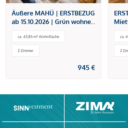
Äußere MAHÜ | ERSTBEZUG
ERS
ab 15.10.2026 | Grün wohnen
Mie
mit Freifläche inklusive
Begr
ca. 43,85 m² Wohnfläche
ca. 
Lag
2 Zimmer
2 Zi
945 €