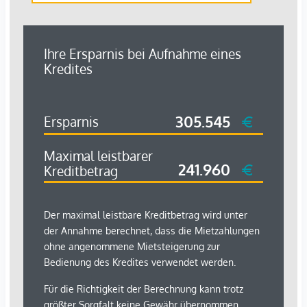
Gesundheit
Arzt <500m
Apotheke <500m
Klinik <500m
Krankenhaus <1.000m
Kinder & Schulen
Schule <500m
Kindergarten <500m
Universität <500m
Höhere Schule <1.000m
Nahversorgung
Supermarkt <500m
Bäckerei <500m
Einkaufszentrum <1.000m