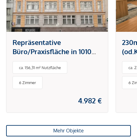
Repräsentative
230
Büro/Praxisfläche in 1010
(od.
Wien
MIT 
ca. 156,31 m² Nutzfläche
ca. 
NETT
INKL
6 Zimmer
6 Z
4.982 €
Mehr Objekte