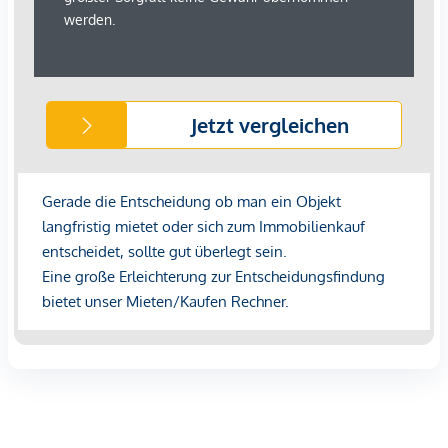
Sonstige
Geldautomat <500m
Bank <500m
Post <500m
Polizei <500m
Verkehr
Bus <500m
U-Bahn <500m
Straßenbahn <500m
Bahnhof <500m
Autobahnanschluss <3.000m
Angaben Entfernung Luftlinie / Quelle: OpenStreetMap
*Der Vertrag kommt nicht mit der INFINA Credit Broker
GmbH zustande. Das Objekt wird von einem externen