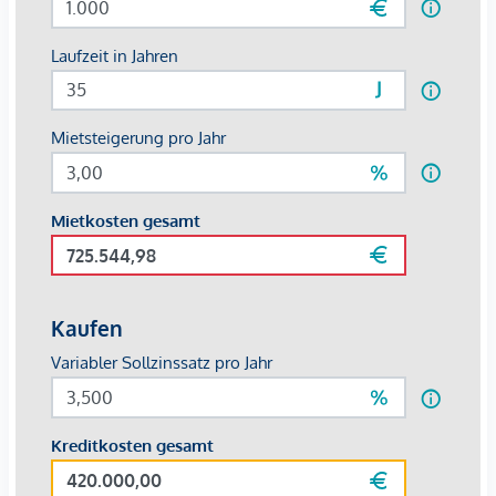
Exposé an.
Überzeugen Sie sich selbst von diesem großartigen Büro.
Für Besichtigungen und nähere Informationen stehen wir
Ihnen gerne zur Verfügung
Mag. Viola Wasmuth
national - Tel:
0670 4039361
international - Tel:
+43 670 4039361
e-mail:
wasmuth@lifestyle-properties.at
Wir weisen darauf hin, dass zwischen dem Vermittler und
dem zu vermittelnden Dritten ein familiäres oder
wirtschaftliches Naheverhältnis besteht.
Der Vermittler ist als Doppelmakler tätig.
Infrastruktur / Entfernungen