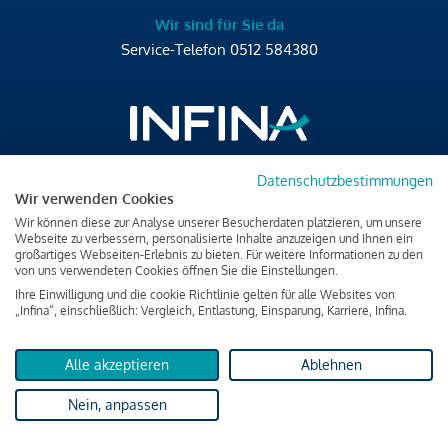
Wir sind für Sie da
Service-Telefon
0512 584380
Datenschutzbestimmungen
Brixner Straße 2/4
Wir verwenden Cookies
6020 Innsbruck
Wir können diese zur Analyse unserer Besucherdaten platzieren, um unsere
T
+43 512 584380
Webseite zu verbessern, personalisierte Inhalte anzuzeigen und Ihnen ein
großartiges Webseiten-Erlebnis zu bieten. Für weitere Informationen zu den
office@infina.at
von uns verwendeten Cookies öffnen Sie die Einstellungen.
Ihre Einwilligung und die cookie Richtlinie gelten für alle Websites von
„Infina“, einschließlich: Vergleich, Entlastung, Einsparung, Karriere, Infina.
Alle akzeptieren
Ablehnen
Impressum
Nein, anpassen
Datenschutz & Cookies
Verbraucherschutzinformation & rechtliche Hinweise