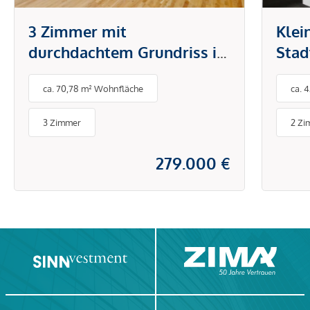
3 Zimmer mit
Klei
durchdachtem Grundriss in
Stad
attraktiver Lage - stilvoll
ca. 70,78 m² Wohnfläche
ca. 
wohnen und sofort
bezugsfertig
3 Zimmer
2 Zi
279.000 €