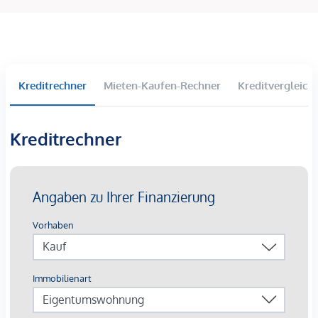
..
Das Zinshaus besteht aus über 20 Einheiten | einen Mix
aus Wohnungen , Geschäftslokalen (im EG), Büros, Lager
und Magazine.
Kreditrechner
Mieten-Kaufen-Rechner
Kreditvergleich
Der erwirtschaftete Nettomietertrag | Netto-
Mieteinnahmen ist | sind über 100.000 Euro im Jahr ,
sodass sich eine Rendite von rund 5% jährlich ergibt!
Kreditrechner
Eine Zinsliste kann auf Wunsche sehr gerne übermittelt
werden!
Laut Auskunft der Eigentümerseite unverbindlich besteht
die Möglichkeit des Dachgeschoßausbaus im Bereich von
rund 500m 2.
Diese Immobile eignet sich daher für eine langfristige
Anlage mit Entwicklungspotential in Form des
Dachgeschoßausbaus!