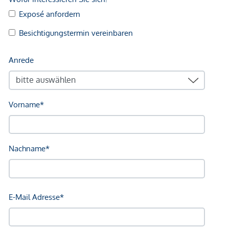
*Der Vertrag kommt nicht mit der INFINA Credit Broker
GmbH zustande. Das Objekt wird von einem externen
Immobilienunternehmen angeboten. Allfällige aus dem
Vertragsabschluss resultierende Rechte sind ausschließlich
gegenüber dem anbietenden Immobilienunternehmen
geltend zu machen. Wir weisen Sie darauf hin, dass die
gemachten Angaben und Informationen lediglich
unverbindliche Vorabinformationen sind und daher ohne
Gewähr erfolgen. Der Vermittler ist als Doppelmakler tätig.