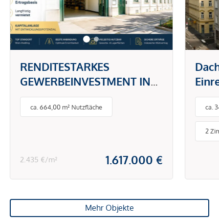
RENDITESTARKES
Dac
GEWERBEINVESTMENT IN
Einr
WIEN | LANGFRISTIG
ca. 664,00 m² Nutzfläche
ca. 
VERMIETETE NUTZFLÄCHEN
MIT SOLIDER
2 Zi
ERTRAGSBASIS
1.617.000 €
2.435 €/m²
Mehr Objekte