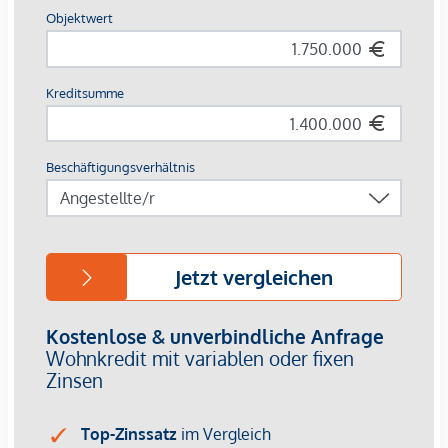
Die U1-Station Reumannplatz befindet sich de facto "vor
der Haustüre", sodass z.B. die Wiener Innenstadt in ca. 10-
15 Minuten erreichbar ist.
Weitere Haltestellen des öffentlichen Nahverkehrs (Bus- und
Straßenbahnstationen) wie auch tägliche Nahversorger
(Supermarkte, Drogerien, Apotheke) sowie Schulen,
Kindergarten, Arzte u.a. sind fußläufig in wenigen
Gehminuten entfernt.
Der Verteilerkreis Favoriten mit diversen Anschlussstellen
an Autobahnen bzw. Zubringern ist ebenso in wenigen
Fahrminuten erreichbar, ebenso die Erholungsgebiete
Kurpark Oberlaa und Wienerberg.
Der KAUFPREIS der Liegenschaft beträgt 1.750.000 Euro.
Wenn ich Ihr Interesse mit diesem ertragsreichen
Zinshaus geweckt habe, dann kontaktieren Sie mich gerne