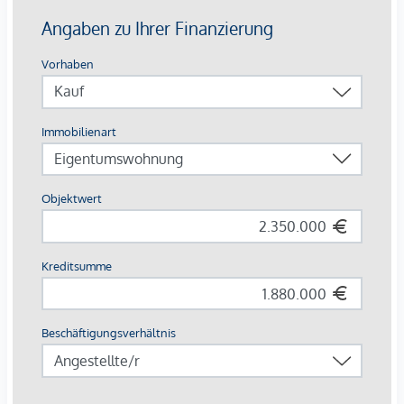
Ihr Zinshaus-Experte in der Nähe freut sich über Ihre
Kontaktaufnahme!
Wir können uns auch sehr gerne in meinem regionalen
zentralen Korneuburger Büro zu einen Gespräch, bzw. Kaffee
treffen und unterhalten!
Für weitere Fragen stehe ich Ihnen natürlich sehr gerne und
jederzeit zur Verfügung!
Joni Thomas
JTI Büro Korneuburg
JT Immobilientreuhänder GmbH
2100 Korneuburg, Hauptplatz 8 (Eingang Kirchengasse)
0699 11554003
tj@immobilien-korneuburg.at