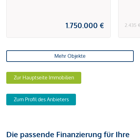
Dachgeschoßausbaupotential
MIT
in 1100 Wien, Nähe
ERT
Reumannplatz!
1.750.000 €
2.435 
Mehr Objekte
Zur Hauptseite Immobilien
Zum Profil des Anbieters
Die passende Finanzierung für Ihre