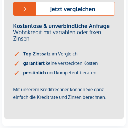
zinshaus@immobilien-korneuburg.at
Gerne können Sie auch in unserem regionalen Büro
vorbeikommen!
*Der Vertrag kommt nicht mit der INFINA Credit Broker
GmbH zustande. Das Objekt wird von einem externen
Immobilienunternehmen angeboten. Allfällige aus dem
Vertragsabschluss resultierende Rechte sind ausschließlich
gegenüber dem anbietenden Immobilienunternehmen
geltend zu machen. Wir weisen Sie darauf hin, dass die
gemachten Angaben und Informationen lediglich
unverbindliche Vorabinformationen sind und daher ohne
Gewähr erfolgen. Der Vermittler ist als Doppelmakler tätig.