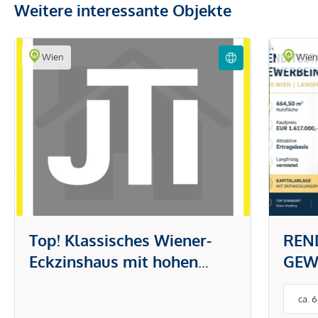
Weitere interessante Objekte
Wien
Wie
Top! Klassisches Wiener-
REN
Eckzinshaus mit hohen
GEW
Vermietungsgrad und
WIEN
ca. 
großem
VER