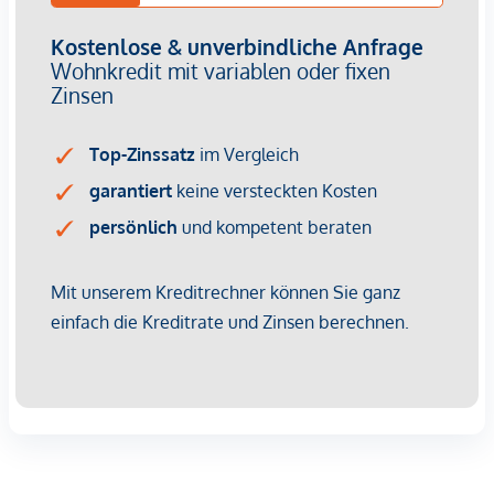
Homepage
unter
www.ehl.at/apostelhof
sowie auf der
Projekthomepage
unter
www.apostelhof.at
Wir weisen darauf hin, dass zwischen dem Vermittler und
dem zu vermittelnden Dritten ein familiäres oder
wirtschaftliches Naheverhältnis besteht.
Infrastruktur / Entfernungen
Gesundheit
Arzt <250m
Apotheke <500m
Klinik <500m
Krankenhaus <500m
Kinder & Schulen
Schule <250m
Kindergarten <250m