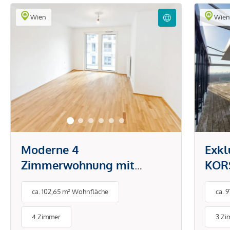
Wien
Wie
Moderne 4
Exkl
Zimmerwohnung mit
KORS
großzügiger Freifläche!
Herz
ca. 102,65 m² Wohnfläche
ca. 
4 Zimmer
3 Zi