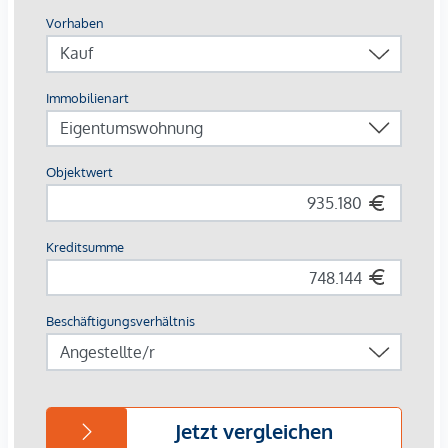
Intelligente Grundrisse
Großzügige Raumaufteilung
Angenehme Deckenhöhen
Hochwertige Parkettböden
Elegantes Feinsteinzeug in den Bädern
Mehrfachverglasung, teilweise Sonnenschutz
Fernwärme
Energieausweis gültig bis 22.06.2031:
HWB ab 23,77 kWh/m²a; Klasse B
fGEE ab 0,573; Klasse A+
Bereits Fertiggestellt!
3% Kundenprovision
Die monatlichen Kosten entnehmen Sie bitte der Preisliste.
Nähere Informationen finden Sie auch auf unserer