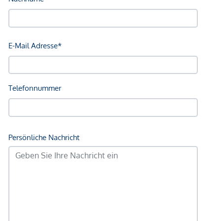
Bahnhof <250m
Autobahnanschluss <1.250m
Angaben Entfernung Luftlinie / Quelle: OpenStreetMap
*Der Vertrag kommt nicht mit der INFINA Credit Broker
GmbH zustande. Das Objekt wird von einem externen
Immobilienunternehmen angeboten. Allfällige aus dem
Vertragsabschluss resultierende Rechte sind ausschließlich
gegenüber dem anbietenden Immobilienunternehmen
geltend zu machen. Wir weisen Sie darauf hin, dass die
gemachten Angaben und Informationen lediglich
unverbindliche Vorabinformationen sind und daher ohne
Gewähr erfolgen. Der Vermittler ist als Doppelmakler tätig.