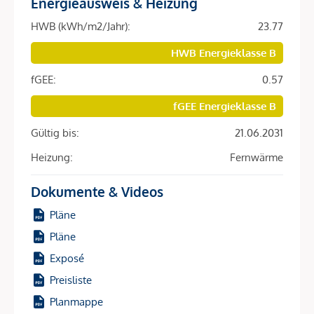
Energieausweis & Heizung
Beschreibung *
HWB (kWh/m2/Jahr):
23.77
Inmitten des 3. Wiener Gemeindebezirks liegt der 1899
HWB Energieklasse B
errichtete Apostelhof. Im Rahmen einer umfassenden
fGEE:
0.57
Revitalisierung des Bestandes kombiniert mit einem
Neubau entstanden hier moderne und exklusive
fGEE Energieklasse B
Wohnungen mit teilweise großzügigen Freiflächen. Es bietet
Gültig bis:
21.06.2031
sich die einzigartige Gelegenheit, eine charmante und
stilvolle Immobilie im Herzen Wiens zu erwerben.
Heizung:
Fernwärme
Vier unterschiedliche Gebäudetrakte – vom revitalisierten
Dokumente & Videos
Altbestand, über Backstein bis zum Neuzubau – lassen
ausreichend Spielraum für Individualität.
Pläne
Pläne
Der Altbestand besteht aus einem Straßentrakt mit zwei
Exposé
Stiegen und einem Hoftrakt im Innenhof mit einer
wundervollen klassischen Backsteinfassade. Beide
Preisliste
Gebäudetrakte wurden äußerst gründlich und behutsam
Planmappe
revitalisiert und bieten somit Charme und Charakter. Ein