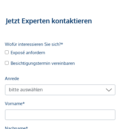
Universität <1.000m
Höhere Schule <250m
Jetzt Experten kontaktieren
Nahversorgung
Supermarkt <250m
Bäckerei <250m
Einkaufszentrum <250m
Sonstige
Geldautomat <250m
Bank <250m
Post <500m
Polizei <500m
Verkehr
Bus <250m
U-Bahn <250m
Straßenbahn <750m