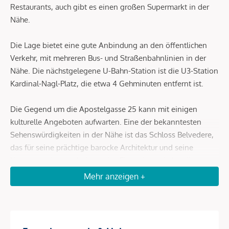
Restaurants, auch gibt es einen großen Supermarkt in der
Nähe.
Die Lage bietet eine gute Anbindung an den öffentlichen
Verkehr, mit mehreren Bus- und Straßenbahnlinien in der
Nähe. Die nächstgelegene U-Bahn-Station ist die U3-Station
Kardinal-Nagl-Platz, die etwa 4 Gehminuten entfernt ist.
Die Gegend um die Apostelgasse 25 kann mit einigen
kulturelle Angeboten aufwarten. Eine der bekanntesten
Sehenswürdigkeiten in der Nähe ist das Schloss Belvedere,
das für seine prächtige barocke Architektur und seine
Kunstsammlungen bekannt ist. Ein weiteres kulturelles
Highlight in der Umgebung ist das Konzerthaus Wien, eines
Mehr anzeigen +
der bekanntesten Konzerthäuser der Stadt. Das Konzerthaus
beherbergt das Wiener Symphoniker Orchester.