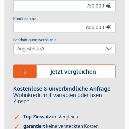
Museen sowie die Innenstadt und Grünflächen
vervollständigen die traumhafte Lage.
Einen detaillierteren Einblick finden Sie auf unserer
EHL-
Projekthomepage
!
Bereits fertiggestellt!
3% Kundenprovision
Die monatlichen Kosten werden noch bekanntgegeben.
Wir weisen darauf hin, dass zwischen dem Vermittler und
dem zu vermittelnden Dritten ein familiäres oder
wirtschaftliches Naheverhältnis besteht.
Der Vermittler ist als Doppelmakler tätig.
Infrastruktur / Entfernungen