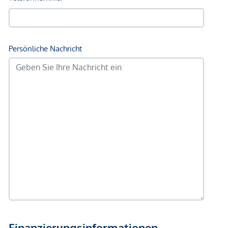
Immobilienunternehmen angeboten. Allfällige aus dem
Vertragsabschluss resultierende Rechte sind ausschließlich
gegenüber dem anbietenden Immobilienunternehmen
geltend zu machen. Wir weisen Sie darauf hin, dass die
gemachten Angaben und Informationen lediglich
unverbindliche Vorabinformationen sind und daher ohne
Gewähr erfolgen. Der Vermittler ist als Doppelmakler tätig.