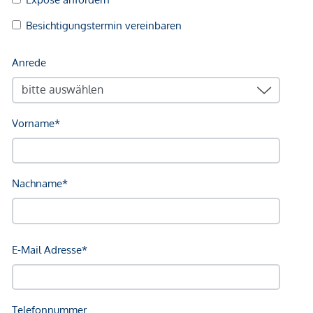
Sonstige
Geldautomat <250m
Bank <250m
Post <250m
Polizei <750m
Verkehr
Bus <250m
U-Bahn <750m
Straßenbahn <250m
Bahnhof <750m
Autobahnanschluss <2.250m
Angaben Entfernung Luftlinie / Quelle: OpenStreetMap
*Der Vertrag kommt nicht mit der INFINA Credit Broker
GmbH zustande. Das Objekt wird von einem externen