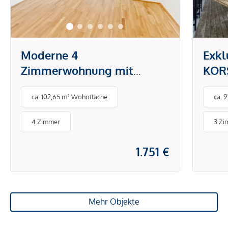
Moderne 4
Exkl
Zimmerwohnung mit
KORS
großzügiger Freifläche!
Herz
ca. 102,65 m² Wohnfläche
ca. 
4 Zimmer
3 Zi
1.751 €
Mehr Objekte