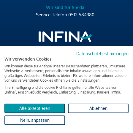
Wir sind für Sie da
Service-Telefon
0512 584380
Datenschutzbestimmungen
Brixner Straße 2/4
Wir verwenden Cookies
6020 Innsbruck
Wir können diese zur Analyse unserer Besucherdaten platzieren, um unsere
T
+43 512 584380
Webseite zu verbessern, personalisierte Inhalte anzuzeigen und Ihnen ein
großartiges Webseiten-Erlebnis zu bieten. Für weitere Informationen zu den
office@infina.at
von uns verwendeten Cookies öffnen Sie die Einstellungen.
Ihre Einwilligung und die cookie Richtlinie gelten für alle Websites von
„Infina“, einschließlich: Vergleich, Entlastung, Einsparung, Karriere, Infina.
Alle akzeptieren
Ablehnen
Impressum
Nein, anpassen
Datenschutz & Cookies
Verbraucherschutzinformation & rechtliche Hinweise