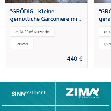
"GRÖDIG - Kleine
"GRÖ
gemütliche Garconiere mit
ger
Balkon und Grünruhelage"
mit 
ca. 34,00 m² Nutzfläche
ca. 
Berg
1 Zimmer
1,5 
440 €