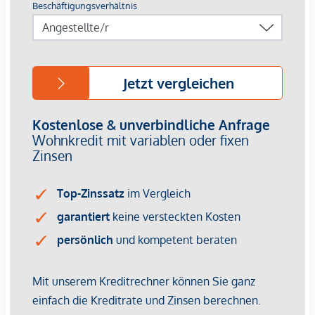
Diese praktische und helle Wohnung mit alt-erhaltenen
Stilaltbauelementen liegt im 2. OG und ist mit einem
modernen Lift barrierefrei erreichbar. Durch eine
umfassende Sanierung verbindet sich der charmante Altbau-
Flair mit einer schönen Moderne und bietet einen
wunderbaren Wohnkomfort, sowie eine angenehme
Atmosphäre in einer sehr begehrten Lage im
5.Gemeindebezirk Wiens.
Die Wohnung ist mit einem hellen Parkett ausgestattet und
gliedert sich in folgende funktionelle Raumaufteilung:
Vorraum ca. 6,7 m²
Küche (nicht möbliert) mit ca. 10,9 m² und originalem
Gangfenster
Angenehm lichtdurchflutetes nach Südosten
hin ausgerichtetes Wohnzimmer mit ca. 24,1 m²
Badezimmer mit Wanne ca. 4,8 m²
WC mit ca. 1,2 m²