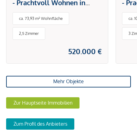
- Prachtvoll Wohnen in
- Pr
urbaner Trendlage
urba
ca. 73,93 m² Wohnfläche
ca. 
2,5 Zimmer
3 Zi
520.000 €
Mehr Objekte
Zur Hauptseite Immobilien
Zum Profil des Anbieters