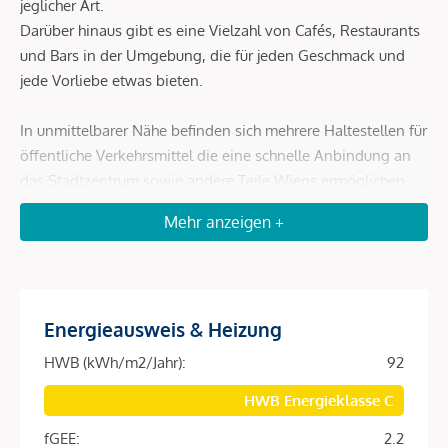
jeglicher Art.
Darüber hinaus gibt es eine Vielzahl von Cafés, Restaurants
und Bars in der Umgebung, die für jeden Geschmack und
jede Vorliebe etwas bieten.
In unmittelbarer Nähe befinden sich mehrere Haltestellen für
öffentliche Verkehrsmittel die eine schnelle Anbindung an
das Stadtzentrum sowie andere Teile Wiens ermöglichen.
Mehr anzeigen +
Zu den U-Bahn-Stationen U4 (Pilgramgasse oder
Kettenbrückengasse) sind es nur wenige Gehminuten.
Ebenso ist auch die City fußläufig rasch und bequem
erreichbar.
Energieausweis & Heizung
HWB (kWh/m2/Jahr):
92
Beschreibung *
HWB Energieklasse C
DAS PROJEKT
fGEE:
2.2