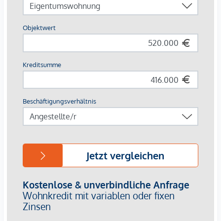
Stiegenhaus
Moderner Personenlift
Direkter
Zugang zur Zeinlhofergasse
Haus 22 Top 34
Diese wunderbare Dachgeschosswohnung mit
Sonnenterrasse, schafft eine angenehme Atmosphäre in
einer urbanen Lage. Im Maisonnette-Stil begeistert die
Einheit mit einer tollen Raumaufteilung und
mit einer ca.
36,4 m² Terrasse,
wo Sie den Blick über die Dächer Wiens
genießen können.
Die Einheit bietet folgende Räumlichkeiten:
Vorraum mit Treppenaufgang ins OG
Offene Wohnküche (Leicht abtrennbar)
Separates WC
OG: Vorraum mit Ausgang auf die ca. 36,4 m² große
Terrasse