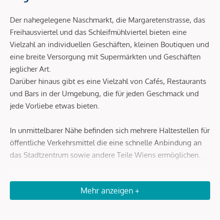
Der nahegelegene Naschmarkt, die Margaretenstrasse, das
Freihausviertel und das Schleifmühlviertel bieten eine
Vielzahl an individuellen Geschäften, kleinen Boutiquen und
eine breite Versorgung mit Supermärkten und Geschäften
jeglicher Art.
Darüber hinaus gibt es eine Vielzahl von Cafés, Restaurants
und Bars in der Umgebung, die für jeden Geschmack und
jede Vorliebe etwas bieten.
In unmittelbarer Nähe befinden sich mehrere Haltestellen für
öffentliche Verkehrsmittel die eine schnelle Anbindung an
das Stadtzentrum sowie andere Teile Wiens ermöglichen.
Zu den U-Bahn-Stationen U4 (Pilgramgasse oder
Mehr anzeigen +
Kettenbrückengasse) sind es nur wenige Gehminuten.
Ebenso ist auch die City fußläufig rasch und bequem
erreichbar.