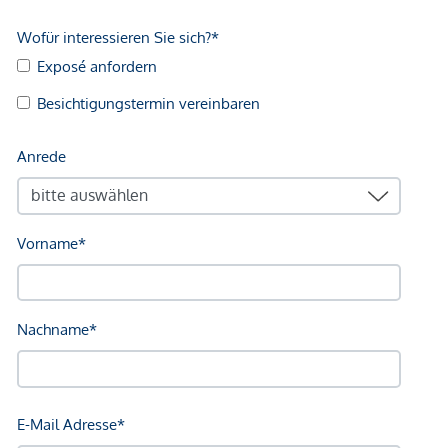
GmbH zustande. Das Objekt wird von einem externen
Immobilienunternehmen angeboten. Allfällige aus dem
Vertragsabschluss resultierende Rechte sind ausschließlich
gegenüber dem anbietenden Immobilienunternehmen
geltend zu machen. Wir weisen Sie darauf hin, dass die
gemachten Angaben und Informationen lediglich
unverbindliche Vorabinformationen sind und daher ohne
Gewähr erfolgen. Der Vermittler ist als Doppelmakler tätig.