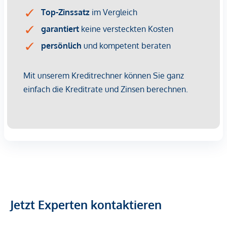
OG: Schlafzimmer
OG: Badezimmer mit Wanne
OG: Zweites separates WC
Dieses Objekt wird Ihnen unverbindlich und freibleibend
zum Kauf angeboten. Als Vermittlungshonorar gelten die
allgemeinen Geschäftsbedingungen und die Verordnung für
Immobilienmakler des BM für Handel, Gewerbe und
Industrie, BGBL. 297/1996. Für den Fall, dass es
diesbezüglich zu einem entsprechenden Rechtsgeschäft
kommt, verrechnen wir Ihnen eine Vermittlungsprovision
von 3 Prozent der Kaufsumme zuzüglich der gesetzlichen
Mehrwertsteuer. Wir möchten noch darauf hinweisen, dass
wir in einem wirtschaftlichen Naheverhältnis zur Verkäuferin
stehen.
Jetzt Experten kontaktieren
*Der Vertrag kommt nicht mit der INFINA Credit Broker