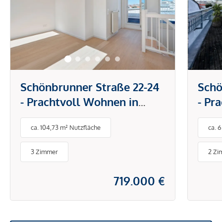
Schönbrunner Straße 22-24
Schö
- Prachtvoll Wohnen in
- Pr
urbaner Trendlage
urba
ca. 104,73 m² Nutzfläche
ca. 
3 Zimmer
2 Zi
719.000 €