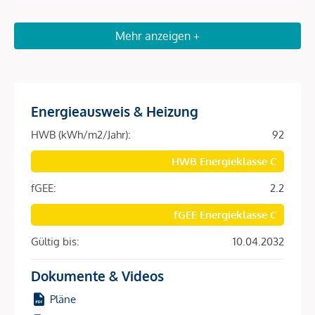
Zu den U-Bahn-Stationen U4 (Pilgramgasse oder
Mehr anzeigen +
Kettenbrückengasse) sind es nur wenige Gehminuten.
Ebenso ist auch die City fußläufig rasch und bequem
erreichbar.
Energieausweis & Heizung
Beschreibung *
HWB (kWh/m2/Jahr):
92
DAS PROJEKT
HWB Energieklasse C
Der prachtvolle
Stilaltbau Schönbrunner Straße 22-24
fGEE:
2.2
befindet sich
zentral im 5. Wiener Gemeindebezirk
, der
fGEE Energieklasse C
Margareten, direkt angrenzend
an den
4. Bezirk.
Gültig bis:
10.04.2032
Diese
zentrale und begehrte Lage
ist für ihre einzigartige
Mischung aus
urbaner Lebensqualität
und
Altwiener Flair
Dokumente & Videos
bekannt.
Pläne
Das
Viertel rund um die Liegenschaft
zeichnet sich durch